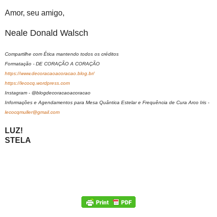
Amor, seu amigo,
Neale Donald Walsch
Compartilhe com Ética mantendo todos os créditos
Formatação - DE CORAÇÃO A CORAÇÃO
https://www.decoracaoacoracao.blog.br/
https://lecocq.wordpress.com
Instagram - @blogdecoracaoacoracao
Informações e Agendamentos para Mesa Quântica Estelar e Frequência de Cura Arco Iris -
lecocqmuller@gmail.com
LUZ!
STELA