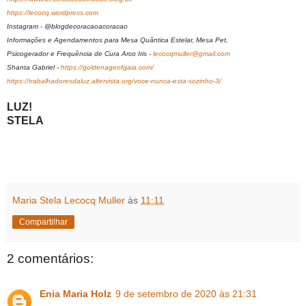
https://lecocq.wordpress.com
Instagram - @blogdecoracaoacoracao
Informações e Agendamentos para Mesa Quântica Estelar, Mesa Pet,
Psicogerador e Frequência de Cura Arco Iris -
lecocqmuller@gmail.com
Shanta Gabriel -
https://goldenageofgaia.com/
https://trabalhadoresdaluz.altervista.org/voce-nunca-esta-sozinho-3/
LUZ!
STELA
Maria Stela Lecocq Muller
às
11:11
Compartilhar
2 comentários:
Enia Maria Holz
9 de setembro de 2020 às 21:31