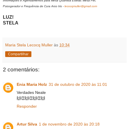
Informações e Agendamentos para Mesa Quântica Estelar, Mesa Pet,
Psicogerador e Frequência de Cura Arco Iris -
lecocqmuller@gmail.com
LUZ!
STELA
Maria Stela Lecocq Muller
às
10:34
Compartilhar
2 comentários:
Enia Maria Holz
31 de outubro de 2020 às 11:01
Verdades Neale
🙌👏🙌👏🙌👏🙌
Responder
Artur Silva
1 de novembro de 2020 às 20:18