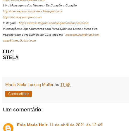
Livro Mensagens dos Mestres - De Coração a Coração
http://mensagensdosmestres.blogspot.com/
https://lecocq.wordpress.com
Instagram -
https://www.instagram.com/blogdecoracaoacoracao
Informações e Agendamentos para Mesa Quântica Estelar, Mesa Pet,
Psicogerador e Frequência de Cura Arco Iris -
lecocqmuller@gmail.com
www.ShantaGabriel.com
LUZ!
STELA
Maria Stela Lecocq Muller
às
11:58
Compartilhar
Um comentário:
Enia Maria Holz
11 de abril de 2021 às 12:49