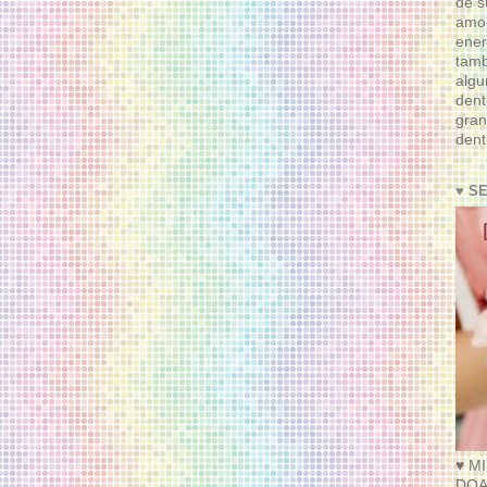
de s
amor
ener
tam
algu
dent
gran
dent
♥ S
♥ M
DOA