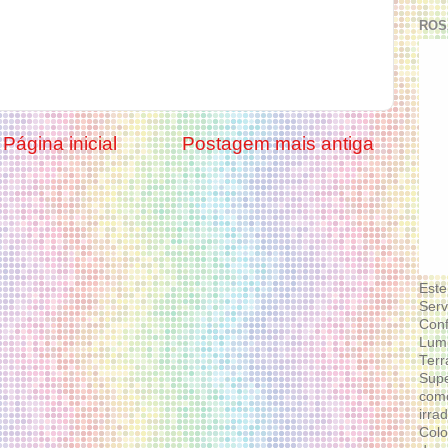
ROS
Página inicial
Postagem mais antiga
Este
Serv
Conf
Lumi
Terr
Supe
como
irra
Colo