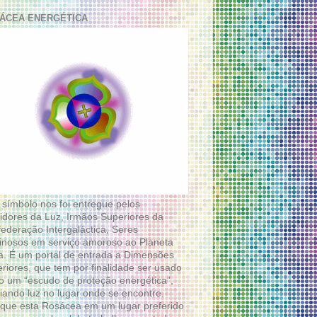
ÁCEA ENERGÉTICA
 símbolo nos foi entregue pelos
idores da Luz, Irmãos Superiores da
ederação Intergaláctica, Seres
nosos em serviço amoroso ao Planeta
a. É um portal de entrada a Dimensões
riores, que tem por finalidade ser usado
 um “escudo de proteção energética”,
diando luz no lugar onde se encontre.
que esta Rosácea em um lugar preferido