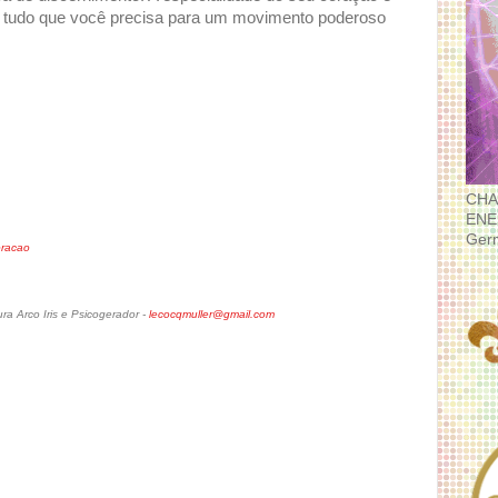
m tudo que você precisa para um movimento poderoso
CHA
ENE
Ger
oracao
a Arco Iris e Psicogerador -
lecocqmuller@gmail.com