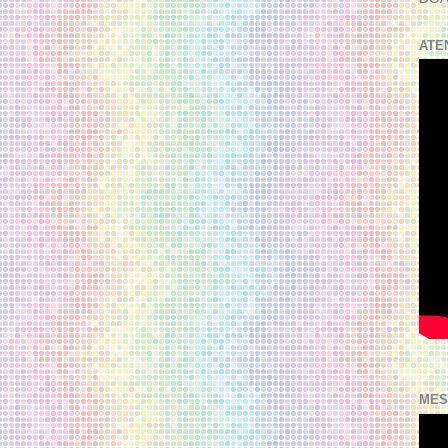
ATE
MES