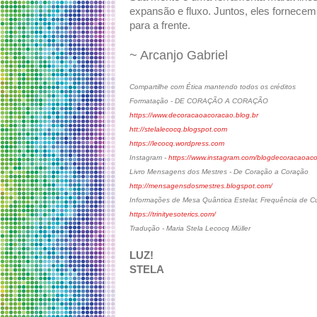
expansão e fluxo. Juntos, eles fornece
para a frente.
~ Arcanjo Gabriel
Compartilhe com Ética mantendo todos os créditos
Formatação - DE CORAÇÃO A CORAÇÃO
https://www.decoracaoacoracao.blog.br
htt://stelalecocq.blogspot.com
https://lecocq.wordpress.com
Instagram -
https://www.instagram.com/blogdecoracaoac
Livro Mensagens dos Mestres - De Coração a Coração
http://mensagensdosmestres.blogspot.com/
Informações de Mesa Quântica Estelar, Frequência de Cur
https://trinityesoterics.com/
Tradução - Maria Stela Lecocq Müller
LUZ!
STELA