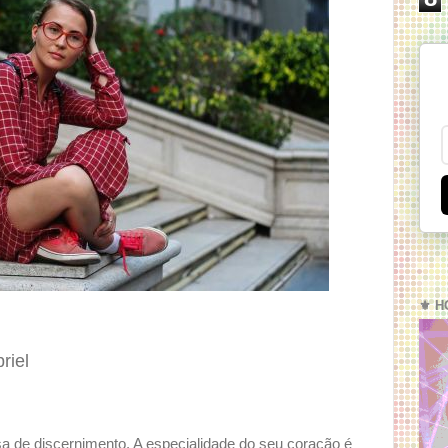
⚜️ H
riel
 de discernimento. A especialidade do seu coração é