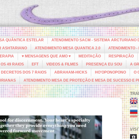
ESA QUÂNTICA ESTELAR
ATENDIMENTO SACM - SISTEMA ARCTURIANO 
R ASHTARIANO
ATENDIMENTO MESA QUANTICA 2.0
ATENDIMENTO -
ERAPIA
♥ MENSAGENS QUE AMO ♥
MEDITAÇÃO
RESPIRAÇÃO
OS 49 RAIOS
EFT
VIDEOS & FILMES
PRESENÇA EU SOU
A G
DECRETOS DOS 7 RAIOS
ABRAHAM-HICKS
HO'OPONOPONO
O 
URIANAS
ATENDIMENTO MESA DE PROTEÇÃO E MESA DE SUCESSO E 
TRA
VIS
8