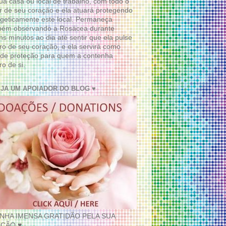
ua casa ou local de trabalho, com todo o
 de seu coração e ela atuará protegendo
geticamente este local. Permaneça
bém observando a Rosácea durante
ns minutos ao dia até sentir que ela pulse
ro de seu coração, e ela servirá como
de proteção para quem a contenha
ro de si.
EJA UM APOIADOR DO BLOG ♥
INHA IMENSA GRATIDÃO PELA SUA
ÇÃO ♥