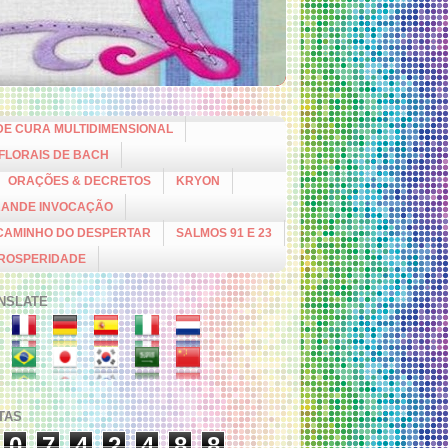
DE CURA MULTIDIMENSIONAL
 FLORAIS DE BACH
ORAÇÕES & DECRETOS
KRYON
RANDE INVOCAÇÃO
CAMINHO DO DESPERTAR
SALMOS 91 E 23
PROSPERIDADE
NSLATE
ITAS
0
7
4
2
4
8
8