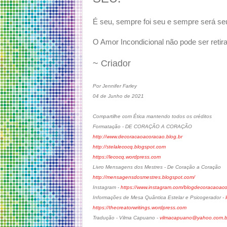
É seu, sempre foi seu e sempre será se
O Amor Incondicional não pode ser reti
~ Criador
Por Jennifer Farley
04 de Junho de 2021
Compartilhe com Ética mantendo todos os créditos
Formatação - DE CORAÇÃO A CORAÇÃO
http://www.decoracaoacoracao.blog.br
http://stelalecocq.blogspot.com
https://lecocq.wordpress.com
Livro Mensagens dos Mestres - De Coração a Coração
http://mensagensdosmestres.blogspot.com/
Instagram -
https://www.instagram.com/blogdecoracaoac
Informações de Mesa Quântica Estelar e Psicogerador -
https://thecreatorwritings.wordpress.com
Tradução - Vilma Capuano -
vilmacapuano@yahoo.com.b