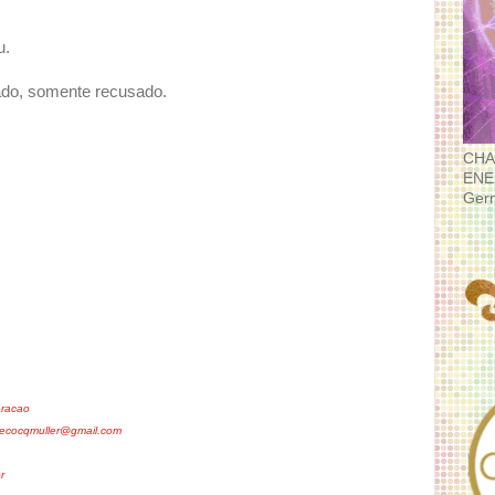
u.
rado, somente recusado.
CHA
ENE
Ger
oracao
lecocqmuller@gmail.com
r