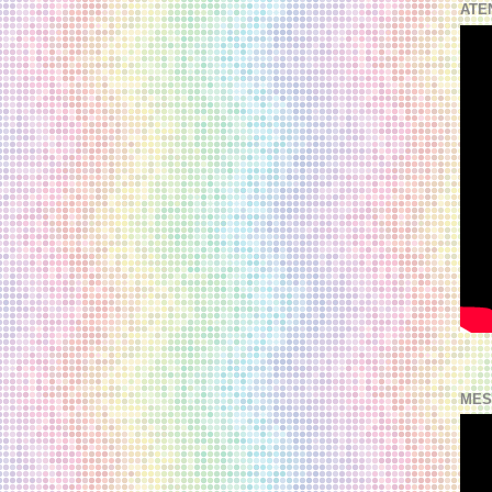
ATE
MES