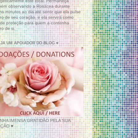
geticamente este local. Permaneça
bém observando a Rosácea durante
ns minutos ao dia até sentir que ela pulse
ro de seu coração, e ela servirá como
de proteção para quem a contenha
ro de si.
EJA UM APOIADOR DO BLOG ♥
INHA IMENSA GRATIDÃO PELA SUA
ÇÃO ♥