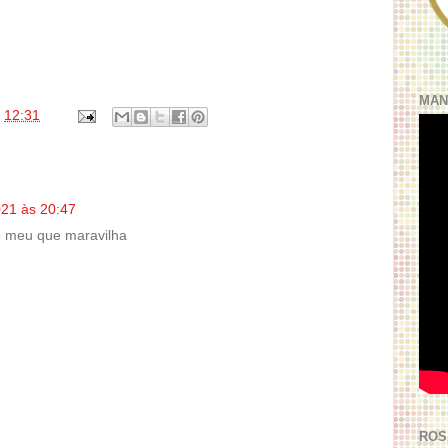
MAN
s
12:31
021 às 20:47
e meu que maravilha
ROS