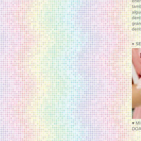
ener
tam
algu
dent
gran
dent
♥ S
♥ M
DOA