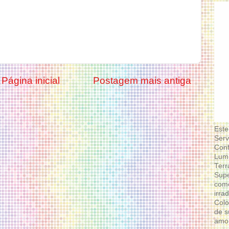
Página inicial
Postagem mais antiga
Este
Serv
Conf
Lumi
Terr
Supe
como
irra
Colo
de s
amor