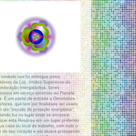
 símbolo nos foi entregue pelos
idores da Luz, Irmãos Superiores da
ederação Intergaláctica, Seres
nosos em serviço amoroso ao Planeta
a. É um portal de entrada a Dimensões
riores, que tem por finalidade ser usado
 um “escudo de proteção energética”,
diando luz no lugar onde se encontre.
que esta Rosácea em um lugar preferido
ua casa ou local de trabalho, com todo o
 de seu coração e ela atuará protegendo