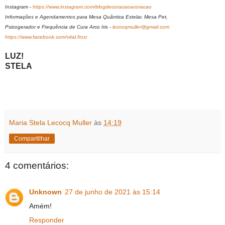
Instagram -
https://www.instagram.com/blogdecoracaoacoracao
Informações e Agendamentos para Mesa Quântica Estelar, Mesa Pet,
Psicogerador e Frequência de Cura Arco Iris -
lecocqmuller@gmail.com
https://www.facebook.com/vital.frosi
LUZ!
STELA
Maria Stela Lecocq Muller
às
14:19
Compartilhar
4 comentários:
Unknown
27 de junho de 2021 às 15:14
Amém!
Responder