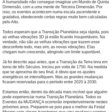
A humanidade não consegue imaginar um Mundo de Quinta
Dimensão, com a uma mente de Terceira Dimensão. Por
isso, os eventos acontecem numa escala ascendente e
gradativa, obedecendo certas regras muito bem calculadas
pelo Alto.
Todos esperam que a Transição Planetária seja rápida, pois
as velhas vibrações 3D já estão ficando insuportáveis. Na
verdade, não são as velhas vibrações que trazem esse
desconforto todo, mas sim, as novas vibrações. Elas
chegam num crescendo, atingindo um limite suportável.
Já foi descrito aqui antes, que a Transição da Terra leva em
torno de três Séculos. Iniciou por volta de 1750. Na medida
que se aproxima do seu final, é óbvio que os ajustes
energéticos se intensifiquem. Mas as grandes mudanças
ficaram reservadas para o período entre 2020 à 2030.
Estamos então, dentro da década mais incrível que alguém
pode experienciar numa Transição Planetária. Todos os
Eventos da MUDANÇA ocorrerão impreterivelmente nestes
próximos anos. Preparem-se pois para o melhor da Festa!
Mesmo com alguns transtornos que uma mudança sempre