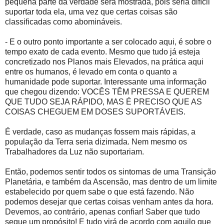
pequena parte da verdade será mostrada, pois seria difícil
suportar toda ela, uma vez que certas coisas são
classificadas como abomináveis.
- E o outro ponto importante a ser colocado aqui, é sobre o
tempo exato de cada evento. Mesmo que tudo já esteja
concretizado nos Planos mais Elevados, na prática aqui
entre os humanos, é levado em conta o quanto a
humanidade pode suportar. Interessante uma informação
que chegou dizendo: VOCÊS TÊM PRESSA E QUEREM
QUE TUDO SEJA RÁPIDO, MAS É PRECISO QUE AS
COISAS CHEGUEM EM DOSES SUPORTÁVEIS.
É verdade, caso as mudanças fossem mais rápidas, a
população da Terra seria dizimada. Nem mesmo os
Trabalhadores da Luz não suportariam.
Então, podemos sentir todos os sintomas de uma Transição
Planetária, e também da Ascensão, mas dentro de um limite
estabelecido por quem sabe o que está fazendo. Não
podemos desejar que certas coisas venham antes da hora.
Devemos, ao contrário, apenas confiar! Saber que tudo
segue um propósito! E tudo virá de acordo com aquilo que