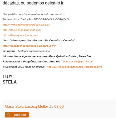
décadas, ou podemos deixá-lo ir.
Compartilhe com Ética mantendo todos os créditos
Formatação e Tradução - DE CORAÇÃO A CORAÇÃO
http://www.decoracaoacoracao.blog.br/
http://stelalecocq.blogspot.com
https://lecocq.wordpress.com
Livro "Mensagens dos Mestres - De Coração a Coração"
http://mensagensdosmestres.blogspot.com/
Instagram
- @blogdecoracaoacoracao
Informações e Agendamentos para Mesa Quântica Estelar, Mesa Pet,
Psicogerador e Frequência de Cura Arco Iris
-
lecocqmuller@gmail.com
© Copyright 2021 Maria Chambers -
http://www.soulsoothinsounds.wordpress.com
LUZ!
STELA
Maria Stela Lecocq Muller
às
09:00
Compartilhar