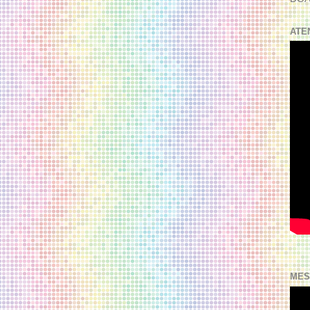
ATE
MES