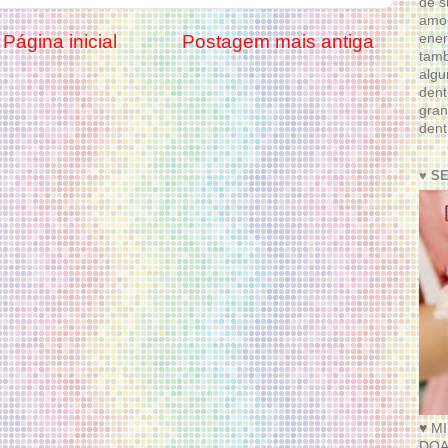
de s
amor
ener
Página inicial
Postagem mais antiga
tam
algu
dent
gran
dent
♥ S
♥ M
DOA