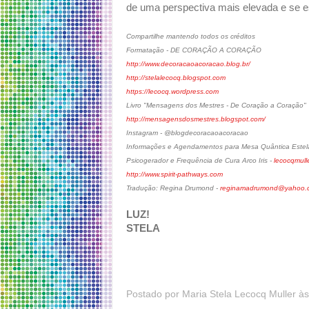
de uma perspectiva mais elevada e se e
Compartilhe mantendo todos os créditos
Formatação - DE CORAÇÃO A CORAÇÃO
http://www.decoracaoacoracao.blog.br/
http://stelalecocq.blogspot.com
https://lecocq.wordpress.com
Livro "Mensagens dos Mestres - De Coração a Coração"
http://mensagensdosmestres.blogspot.com/
Instagram - @blogdecoracaoacoracao
Informações e Agendamentos para Mesa Quântica Estela
Psicogerador e Frequência de Cura Arco Iris -
lecocqmul
http://www.spirit-pathways.com
Tradução: Regina Drumond -
reginamadrumond@yahoo.c
LUZ!
STELA
Postado por
Maria Stela Lecocq Muller
à