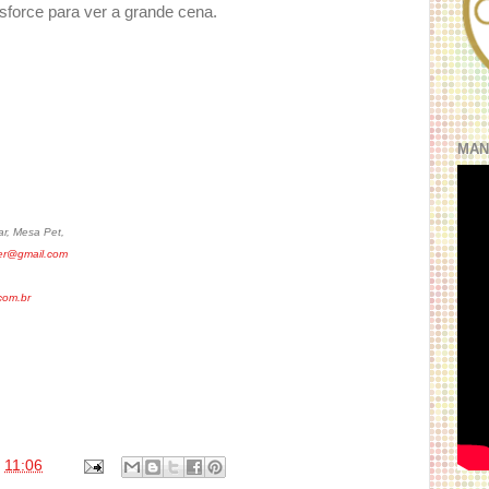
sforce para ver a grande cena.
MAN
r, Mesa Pet,
ler@gmail.com
om.br
s
11:06