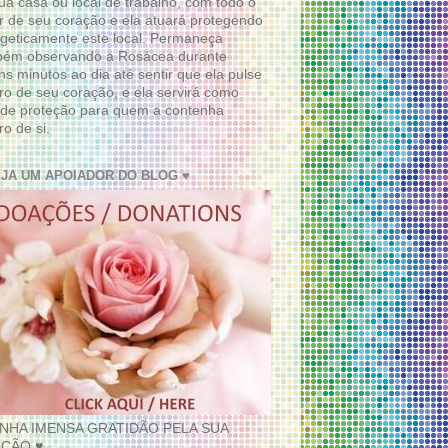
ua casa ou local de trabalho, com todo o
 de seu coração e ela atuará protegendo
geticamente este local. Permaneça
bém observando a Rosácea durante
ns minutos ao dia até sentir que ela pulse
ro de seu coração, e ela servirá como
de proteção para quem a contenha
ro de si.
EJA UM APOIADOR DO BLOG ♥
INHA IMENSA GRATIDÃO PELA SUA
ÇÃO ♥