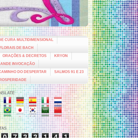
DE CURA MULTIDIMENSIONAL
 FLORAIS DE BACH
ORAÇÕES & DECRETOS
KRYON
RANDE INVOCAÇÃO
CAMINHO DO DESPERTAR
SALMOS 91 E 23
PROSPERIDADE
NSLATE
ITAS
0
7
3
3
1
4
1