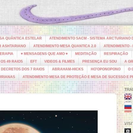
ESA QUÂNTICA ESTELAR
ATENDIMENTO SACM - SISTEMA ARCTURIANO 
R ASHTARIANO
ATENDIMENTO MESA QUANTICA 2.0
ATENDIMENTO -
ERAPIA
♥ MENSAGENS QUE AMO ♥
MEDITAÇÃO
RESPIRAÇÃO
OS 49 RAIOS
EFT
VIDEOS & FILMES
PRESENÇA EU SOU
A G
DECRETOS DOS 7 RAIOS
ABRAHAM-HICKS
HO'OPONOPONO
O 
URIANAS
ATENDIMENTO MESA DE PROTEÇÃO E MESA DE SUCESSO E 
TRA
VIS
8