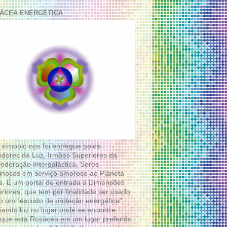
ÁCEA ENERGÉTICA
 símbolo nos foi entregue pelos
idores da Luz, Irmãos Superiores da
ederação Intergaláctica, Seres
nosos em serviço amoroso ao Planeta
a. É um portal de entrada a Dimensões
riores, que tem por finalidade ser usado
 um “escudo de proteção energética”,
diando luz no lugar onde se encontre.
que esta Rosácea em um lugar preferido