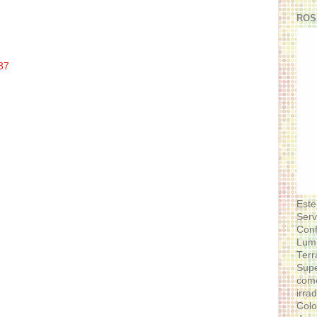
ROS
37
Este
Serv
Conf
Lumi
Terr
Supe
como
irra
Colo