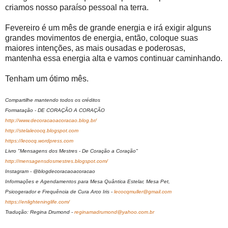
criamos nosso paraíso pessoal na terra.
Fevereiro é um mês de grande energia e irá exigir alguns
grandes movimentos de energia, então, coloque suas
maiores intenções, as mais ousadas e poderosas,
mantenha essa energia alta e vamos continuar caminhando.
Tenham um ótimo mês.
Compartilhe mantendo todos os créditos
Formatação - DE CORAÇÃO A CORAÇÃO
http://www.decoracaoacoracao.blog.br/
http://stelalecocq.blogspot.com
https://lecocq.wordpress.com
Livro "Mensagens dos Mestres - De Coração a Coração"
http://mensagensdosmestres.blogspot.com/
Instagram - @blogdecoracaoacoracao
Informações e Agendamentos para Mesa Quântica Estelar, Mesa Pet,
Psicogerador e Frequência de Cura Arco Iris -
lecocqmuller@gmail.com
https://enlighteninglife.com/
Tradução: Regina Drumond -
reginamadrumond@yahoo.com.br