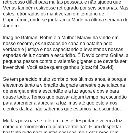
retrocesso difícil para muitas pessoas, e não ajudou que
Vênus também estivesse retrógrado por seis semanas. Mas
estes retrógrados os mantiveram em território de
Capricórnio, onde se juntaram a Marte na última semana de
Janeiro.
Imagine Batman, Robin e a Mulher Maravilha vindo em
nosso socorro, os cruzados de capa na batalha pela
verdade e justiça e nos capacitando a levantar as nossas
espadas de luz contra a escuridão. É David contra Golias, a
pequena pessoa contra o valentão gigante que deveria ser
invencível. Você sabe quem ganhou (dica: foi David).
Se tem parecido muito sombrio nos últimos anos, é porque
elevamos tanto a vibração da grade terrestre que a lacuna
de energia entre a escuridão e a luz agora é óbvia para
quase todos. Temos que passar algum tempo na escuridão
para aprender a apreciar a luz, mas até que estejamos
cientes da luz, não sabemos que estamos na escuridão.
Muitas pessoas se referem a este despertar e veem a luz
como um "momento da pílula vermelha". É um despertar
bastante rude para muitas pessoas, pois elas precisam