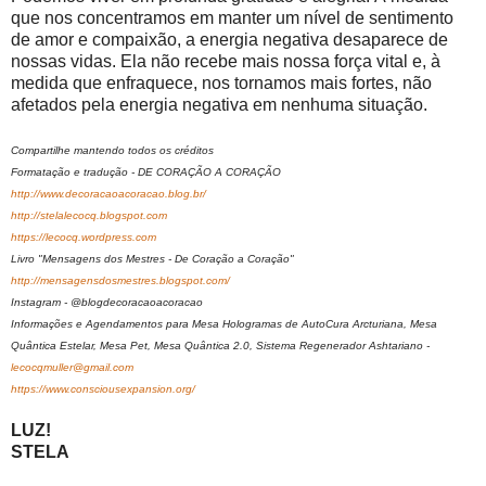
que nos concentramos em manter um nível de sentimento
de amor e compaixão, a energia negativa desaparece de
nossas vidas. Ela não recebe mais nossa força vital e, à
medida que enfraquece, nos tornamos mais fortes, não
afetados pela energia negativa em nenhuma situação.
Compartilhe mantendo todos os créditos
Formatação e tradução - DE CORAÇÃO A CORAÇÃO
http://www.decoracaoacoracao.blog.br/
http://stelalecocq.blogspot.com
https://lecocq.wordpress.com
Livro "Mensagens dos Mestres - De Coração a Coração"
http://mensagensdosmestres.blogspot.com/
Instagram - @blogdecoracaoacoracao
Informações e Agendamentos para Mesa Hologramas de AutoCura Arcturiana, Mesa
Quântica Estelar, Mesa Pet, Mesa Quântica 2.0, Sistema Regenerador Ashtariano -
lecocqmuller@gmail.com
https://www.consciousexpansion.org/
LUZ!
STELA