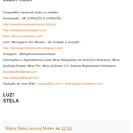
Compartilhe mantendo todos os créditos
Formatação - DE CORAÇÃO A CORAÇÃO
http://www.decoracaoacoracao.blog.br/
http://stelalecocq.blogspot.com
https://lecocq.wordpress.com
Livro "Mensagens dos Mestres - De Coração a Coração"
http://mensagensdosmestres.blogspot.com/
Instagram - @blogdecoracaoacoracao
Informações e Agendamentos para Mesa Hologramas de AutoCura Arcturiana, Mesa
Quântica Estelar, Mesa Pet, Mesa Quântica 2.0, Sistema Regenerador Ashtariano -
lecocqmuller@gmail.com
http://www.judithkusel.com
Tradução de Ivete Brito –
adavai@me.com
–
www.adavai.wordpress.com
LUZ!
STELA
Maria Stela Lecocq Muller
às
12:16