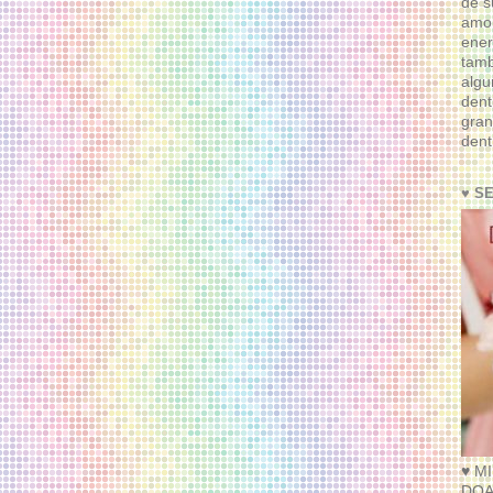
de s
amor
ener
tam
algu
dent
gran
dent
♥ S
♥ M
DOA