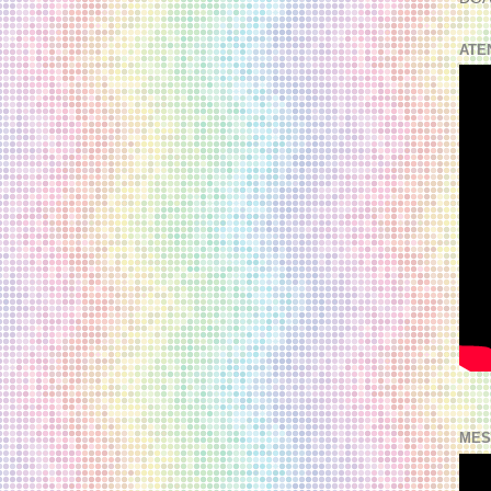
ATE
MES