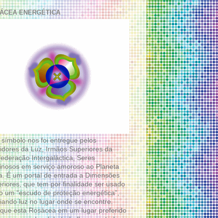
ÁCEA ENERGÉTICA
 símbolo nos foi entregue pelos
idores da Luz, Irmãos Superiores da
ederação Intergaláctica, Seres
nosos em serviço amoroso ao Planeta
a. É um portal de entrada a Dimensões
riores, que tem por finalidade ser usado
 um “escudo de proteção energética”,
diando luz no lugar onde se encontre.
que esta Rosácea em um lugar preferido