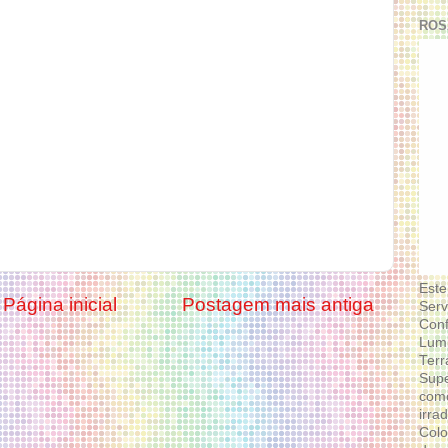
ROS
Este
Página inicial
Postagem mais antiga
Serv
Conf
Lumi
Terr
Supe
como
irra
Colo