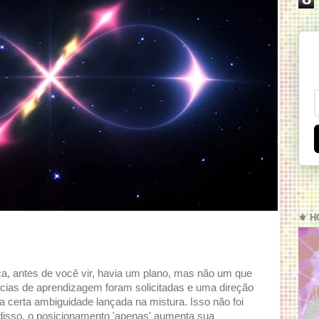
⚜️ H
ça, antes de você vir, havia um plano, mas não um que
ncias de aprendizagem foram solicitadas e uma direção
ma certa ambiguidade lançada na mistura. Isso não foi
 disso, o posicionamento 'apenas' aumenta sua