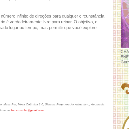
.
úmero infinito de direções para qualquer circunstância
trio é verdadeiramente livre para reinar. O objetivo, o
inado lugar ou tempo, mas permitir que você explore
CHA
ENE
Ger
r, Mesa Pet, Mesa Quântica 2.0, Sistema Regenerador Ashtariano, Apometria
turiana-
lecocqmuller@gmail.com