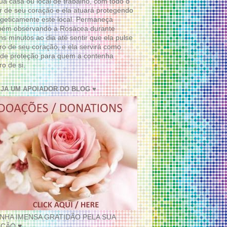
ua casa ou local de trabalho, com todo o
 de seu coração e ela atuará protegendo
geticamente este local. Permaneça
bém observando a Rosácea durante
ns minutos ao dia até sentir que ela pulse
ro de seu coração, e ela servirá como
de proteção para quem a contenha
ro de si.
EJA UM APOIADOR DO BLOG ♥
INHA IMENSA GRATIDÃO PELA SUA
ÇÃO ♥