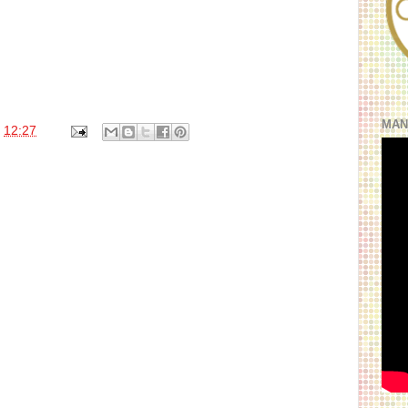
MAN
s
12:27