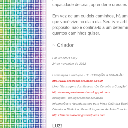
capacidade de criar, aprender e crescer
Em vez de um ou dois caminhos, há um n
que você vive no dia a dia. Seu livre arbí
propósito, não é confiná-lo a um determ
quantos caminhos quiser.
~ Criador
Por Jennifer Farley
24 de novembro de 2022
Formatação e tradução - DE CORAÇÃO A CORAÇÃO
http://www.decoracaoacoracao.blog.br
Livro "Mensagens dos Mestres - De Coração a Coração"
http://mensagensdosmestres.blogspot.com/
Instagram - @blogdecoracaoacoracao
Informações e Agendamentos para Mesa Quântica Estela
Cósmica e Dinâmica, Mesa Hologramas de Auto Cura Arc
https://thecreatorwritings.wordpress.com
LUZ!