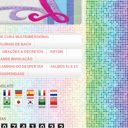
DE CURA MULTIDIMENSIONAL
 FLORAIS DE BACH
ORAÇÕES & DECRETOS
KRYON
RANDE INVOCAÇÃO
CAMINHO DO DESPERTAR
SALMOS 91 E 23
PROSPERIDADE
NSLATE
ITAS
0
7
4
1
0
3
2