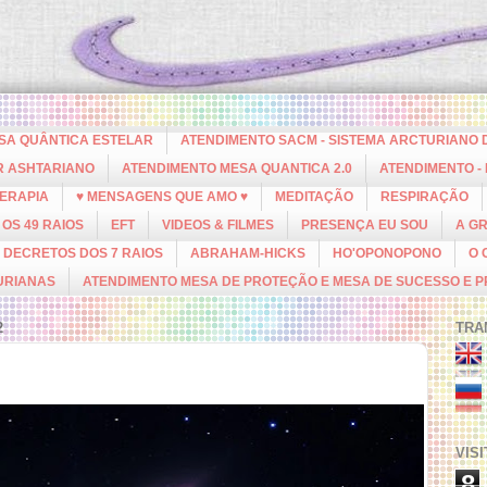
ESA QUÂNTICA ESTELAR
ATENDIMENTO SACM - SISTEMA ARCTURIANO 
R ASHTARIANO
ATENDIMENTO MESA QUANTICA 2.0
ATENDIMENTO -
ERAPIA
♥ MENSAGENS QUE AMO ♥
MEDITAÇÃO
RESPIRAÇÃO
OS 49 RAIOS
EFT
VIDEOS & FILMES
PRESENÇA EU SOU
A G
DECRETOS DOS 7 RAIOS
ABRAHAM-HICKS
HO'OPONOPONO
O 
URIANAS
ATENDIMENTO MESA DE PROTEÇÃO E MESA DE SUCESSO E 
2
TRA
VIS
8