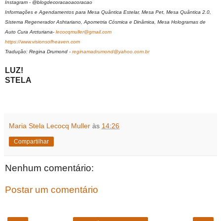
Instagram - @blogdecoracaoacoracao
Informações e Agendamentos para Mesa Quântica Estelar, Mesa Pet, Mesa Quântica 2.0,
Sistema Regenerador Ashtariano, Apometria Cósmica e Dinâmica, Mesa Hologramas de
Auto Cura Arcturiana-
lecocqmuller@gmail.com
https://www.visionsofheaven.com
Tradução: Regina Drumond -
reginamadrumond@yahoo.com.br
LUZ!
STELA
Maria Stela Lecocq Muller
às
14:26
Compartilhar
Nenhum comentário:
Postar um comentário