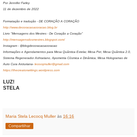
Por Jennifer Farley
11 de dezembro de 2022
Formatação e tradução - DE CORAÇÃO A CORAÇÃO
http://www.decoracaoacoracao.blog.br
Livro "Mensagens dos Mestres - De Coração a Coração"
http://mensagensdosmestres.blogspot.com/
Instagram - @blogdecoracaoacoracao
Informações e Agendamentos para Mesa Quântica Estelar, Mesa Pet, Mesa Quântica 2.0,
Sistema Regenerador Ashtariano, Apometria Cósmica e Dinâmica, Mesa Hologramas de
Auto Cura Arcturiana-
lecocqmuller@gmail.com
https://thecreatorwritings.wordpress.com
LUZ!
STELA
Maria Stela Lecocq Muller
às
16:16
Compartilhar