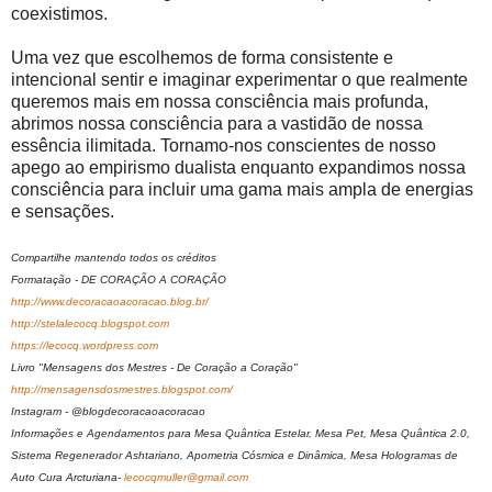
coexistimos.
Uma vez que escolhemos de forma consistente e
intencional sentir e imaginar experimentar o que realmente
queremos mais em nossa consciência mais profunda,
abrimos nossa consciência para a vastidão de nossa
essência ilimitada. Tornamo-nos conscientes de nosso
apego ao empirismo dualista enquanto expandimos nossa
consciência para incluir uma gama mais ampla de energias
e sensações.
Compartilhe mantendo todos os créditos
Formatação - DE CORAÇÃO A CORAÇÃO
http://www.decoracaoacoracao.blog.br/
http://stelalecocq.blogspot.com
https://lecocq.wordpress.com
Livro "Mensagens dos Mestres - De Coração a Coração"
http://mensagensdosmestres.blogspot.com/
Instagram - @blogdecoracaoacoracao
Informações e Agendamentos para Mesa Quântica Estelar, Mesa Pet, Mesa Quântica 2.0,
Sistema Regenerador Ashtariano, Apometria Cósmica e Dinâmica, Mesa Hologramas de
Auto Cura Arcturiana-
lecocqmuller@gmail.com