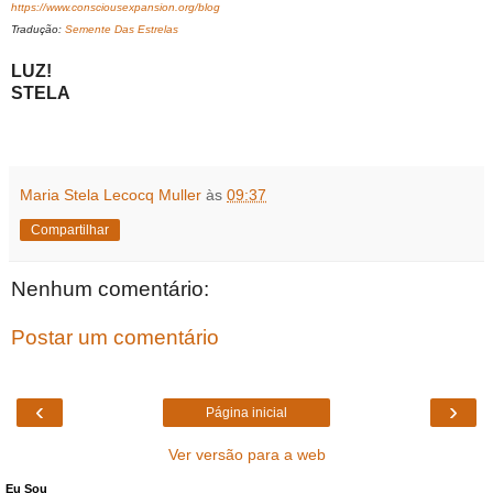
https://www.consciousexpansion.org/blog
Tradução:
Semente Das Estrelas
LUZ!
STELA
Maria Stela Lecocq Muller
às
09:37
Compartilhar
Nenhum comentário:
Postar um comentário
‹
›
Página inicial
Ver versão para a web
Eu Sou