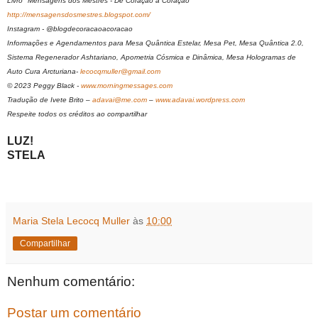
Livro "Mensagens dos Mestres - De Coração a Coração"
http://mensagensdosmestres.blogspot.com/
Instagram - @blogdecoracaoacoracao
Informações e Agendamentos para Mesa Quântica Estelar, Mesa Pet, Mesa Quântica 2.0,
Sistema Regenerador Ashtariano, Apometria Cósmica e Dinâmica, Mesa Hologramas de
Auto Cura Arcturiana-
lecocqmuller@gmail.com
© 2023 Peggy Black -
www.morningmessages.com
Tradução de Ivete Brito –
adavai@me.com
–
www.adavai.wordpress.com
Respeite todos os créditos ao compartilhar
LUZ!
STELA
Maria Stela Lecocq Muller
às
10:00
Compartilhar
Nenhum comentário:
Postar um comentário