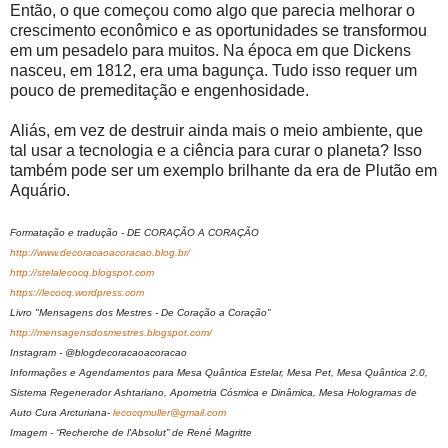
Então, o que começou como algo que parecia melhorar o
crescimento econômico e as oportunidades se transformou
em um pesadelo para muitos. Na época em que Dickens
nasceu, em 1812, era uma bagunça. Tudo isso requer um
pouco de premeditação e engenhosidade.
Aliás, em vez de destruir ainda mais o meio ambiente, que
tal usar a tecnologia e a ciência para curar o planeta? Isso
também pode ser um exemplo brilhante da era de Plutão em
Aquário.
Formatação e tradução - DE CORAÇÃO A CORAÇÃO
http://www.decoracaoacoracao.blog.br/
http://stelalecocq.blogspot.com
https://lecocq.wordpress.com
Livro "Mensagens dos Mestres - De Coração a Coração"
http://mensagensdosmestres.blogspot.com/
Instagram - @blogdecoracaoacoracao
Informações e Agendamentos para Mesa Quântica Estelar, Mesa Pet, Mesa Quântica 2.0,
Sistema Regenerador Ashtariano, Apometria Cósmica e Dinâmica, Mesa Hologramas de
Auto Cura Arcturiana-
lecocqmuller@gmail.com
Imagem - “Recherche de l'Absolut” de René Magritte