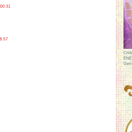
 00:31
08:57
CHA
ENE
Ger