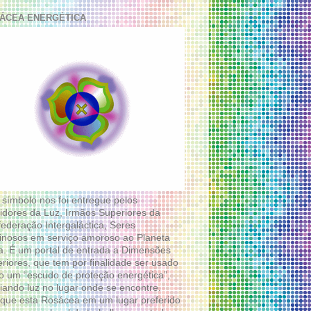
ÁCEA ENERGÉTICA
 símbolo nos foi entregue pelos
idores da Luz, Irmãos Superiores da
ederação Intergaláctica, Seres
nosos em serviço amoroso ao Planeta
a. É um portal de entrada a Dimensões
riores, que tem por finalidade ser usado
 um “escudo de proteção energética”,
diando luz no lugar onde se encontre.
que esta Rosácea em um lugar preferido