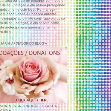
ua casa ou local de trabalho, com todo o
 de seu coração e ela atuará protegendo
geticamente este local. Permaneça
bém observando a Rosácea durante
ns minutos ao dia até sentir que ela pulse
ro de seu coração, e ela servirá como
de proteção para quem a contenha
ro de si.
EJA UM APOIADOR DO BLOG ♥
INHA IMENSA GRATIDÃO PELA SUA
ÇÃO ♥