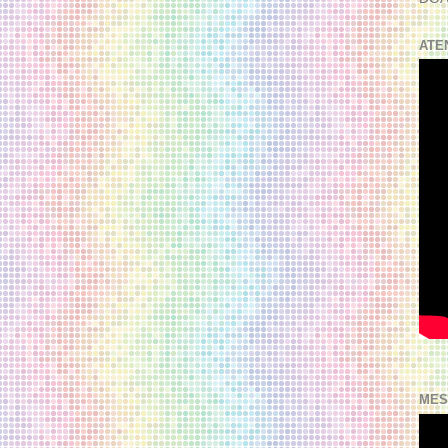
ATE
MES