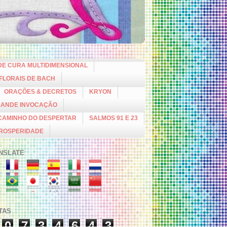
DE CURA MULTIDIMENSIONAL
 FLORAIS DE BACH
ORAÇÕES & DECRETOS
KRYON
RANDE INVOCAÇÃO
CAMINHO DO DESPERTAR
SALMOS 91 E 23
PROSPERIDADE
NSLATE
ITAS
0
7
3
4
6
4
3