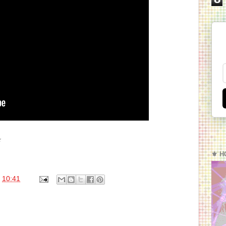
⭐
⚜️ H
s
10:41