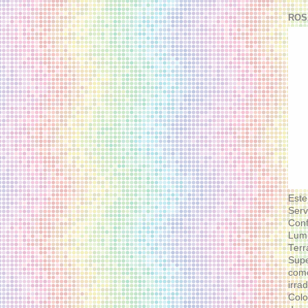
ROS
Este
Serv
Conf
Lumi
Terr
Supe
como
irra
Colo