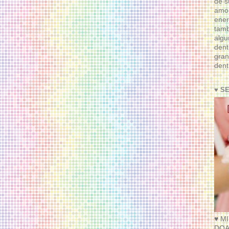
de s
amor
ener
tam
algu
dent
gran
dent
♥ S
♥ M
DOA