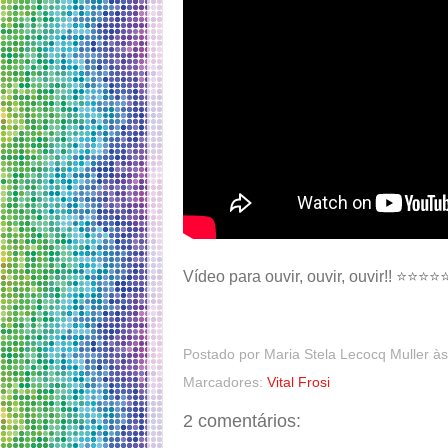
Vídeo para ouvir, ouvir, ouvir!! ⭐⭐⭐⭐
Postado por
Maria Stela Lecocq Muller
à
Marcadores:
Vital Frosi
2 comentários: