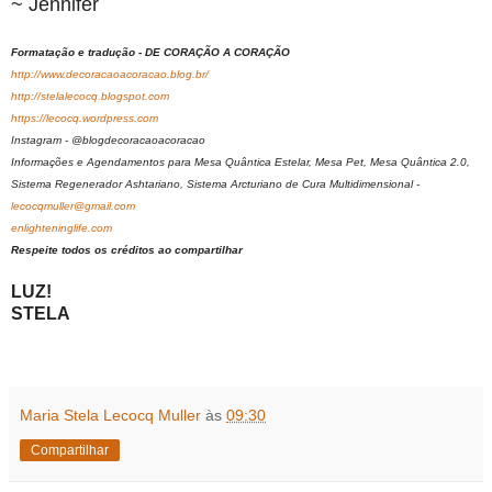
~ Jennifer
Formatação e tradução - DE CORAÇÃO A CORAÇÃO
http://www.decoracaoacoracao.blog.br/
http://stelalecocq.blogspot.com
https://lecocq.wordpress.com
Instagram - @blogdecoracaoacoracao
Informações e Agendamentos para Mesa Quântica Estelar, Mesa Pet, Mesa Quântica 2.0,
Sistema Regenerador Ashtariano, Sistema Arcturiano de Cura Multidimensional -
lecocqmuller@gmail.com
enlighteninglife.com
Respeite todos os créditos ao compartilhar
LUZ!
STELA
Maria Stela Lecocq Muller
às
09:30
Compartilhar