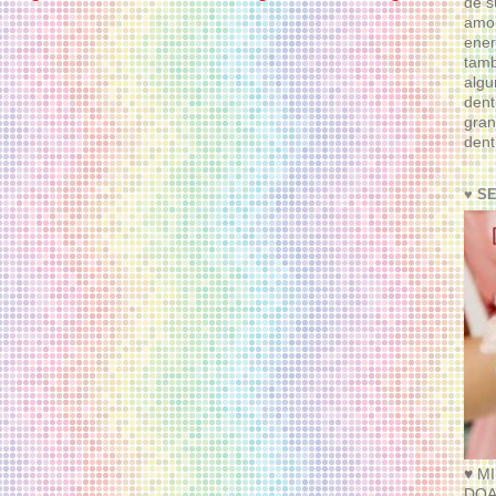
de s
amor
ener
tam
algu
dent
gran
dent
♥ S
♥ M
DOA