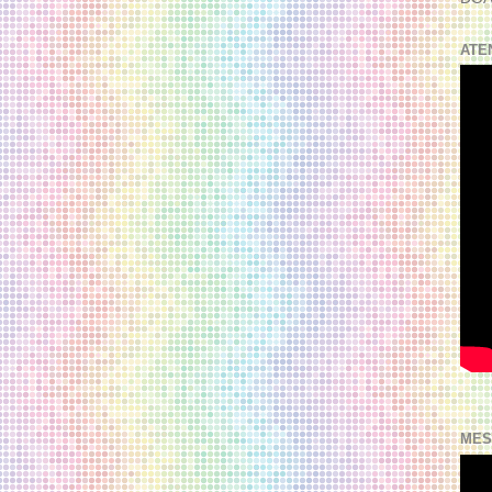
ATE
MES