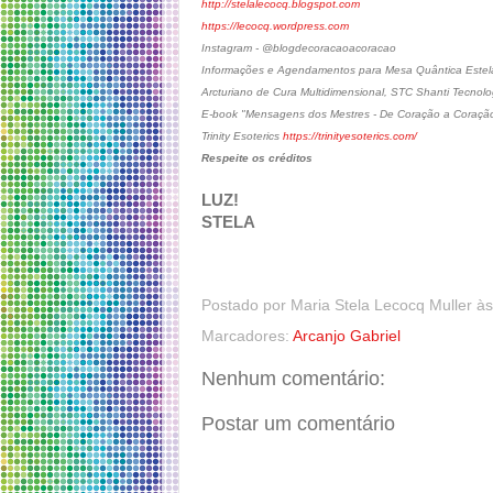
http://stelalecocq.blogspot.com
https://lecocq.wordpress.com
Instagram - @blogdecoracaoacoracao
Informações e Agendamentos para Mesa Quântica Estela
Arcturiano de Cura Multidimensional, STC Shanti Tecnolo
E-book "Mensagens dos Mestres - De Coração a Coraçã
Trinity Esoterics
https://trinityesoterics.com/
Respeite os créditos
LUZ!
STELA
Postado por
Maria Stela Lecocq Muller
à
Marcadores:
Arcanjo Gabriel
Nenhum comentário:
Postar um comentário