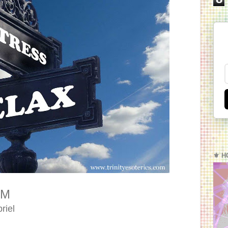
⚜️ H
AM
riel