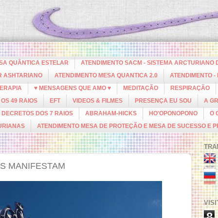
ESA QUÂNTICA ESTELAR
ATENDIMENTO SACM - SISTEMA ARCTURIANO 
R ASHTARIANO
ATENDIMENTO MESA QUANTICA 2.0
ATENDIMENTO -
ERAPIA
♥ MENSAGENS QUE AMO ♥
MEDITAÇÃO
RESPIRAÇÃO
OS 49 RAIOS
EFT
VIDEOS & FILMES
PRESENÇA EU SOU
A G
DECRETOS DOS 7 RAIOS
ABRAHAM-HICKS
HO'OPONOPONO
O 
URIANAS
ATENDIMENTO MESA DE PROTEÇÃO E MESA DE SUCESSO E 
TRA
AS MANIFESTAM
VIS
8