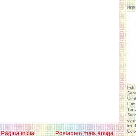
ROS
Este
Serv
Conf
Lumi
Terr
Supe
como
irra
Colo
Página inicial
Postagem mais antiga