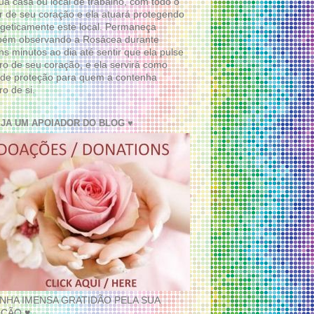
ua casa ou local de trabalho, com todo o
 de seu coração e ela atuará protegendo
geticamente este local. Permaneça
bém observando a Rosácea durante
ns minutos ao dia até sentir que ela pulse
ro de seu coração, e ela servirá como
de proteção para quem a contenha
ro de si.
EJA UM APOIADOR DO BLOG ♥
INHA IMENSA GRATIDÃO PELA SUA
ÇÃO ♥