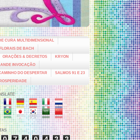
DE CURA MULTIDIMENSIONAL
 FLORAIS DE BACH
ORAÇÕES & DECRETOS
KRYON
RANDE INVOCAÇÃO
CAMINHO DO DESPERTAR
SALMOS 91 E 23
PROSPERIDADE
NSLATE
ITAS
0
7
4
0
4
3
3