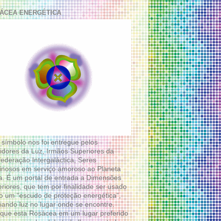
ÁCEA ENERGÉTICA
 símbolo nos foi entregue pelos
idores da Luz, Irmãos Superiores da
ederação Intergaláctica, Seres
nosos em serviço amoroso ao Planeta
a. É um portal de entrada a Dimensões
riores, que tem por finalidade ser usado
 um “escudo de proteção energética”,
diando luz no lugar onde se encontre.
que esta Rosácea em um lugar preferido