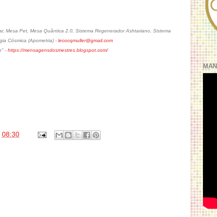
r, Mesa Pet, Mesa Quântica 2.0, Sistema Regenerador Ashtariano, Sistema
gia Cósmica (Apometria) -
lecocqmuller@gmail.com
o" -
https://mensagensdosmestres.blogspot.com/
MAN
s
08:30