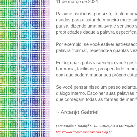
11 de março de 2024
Palavras isoladas, por si só, contêm uma
usadas para ajustar de maneira muito s
pausa, dizendo uma palavra e sentindo s
propriedades daquela palavra específica
Por exemplo, se você estiver estressado
palavra “calma”, repetindo-a quantas vez
Então, quais palavras/energia você gostar
harmonia, facilidade, prosperidade, mag
com que poderá mudar seu próprio estad
Se você pensar nisso um passo adiante,
diálogo interno. Escolher suas palavras 
que começam todas as formas de manif
~ Arcanjo Gabriel
Formatação e Tradução - DE CORAÇÃO A CORAÇÃO
https://www.decoracaoacoracao.blog.br