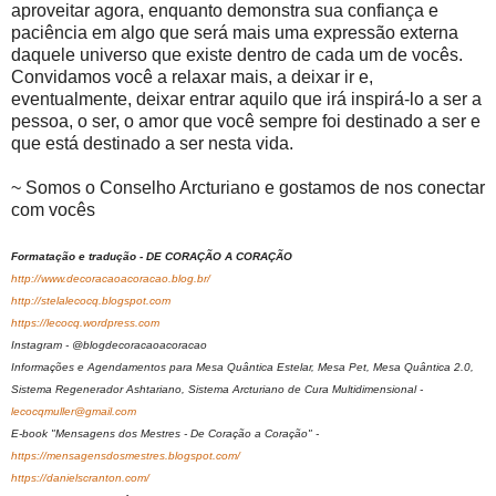
aproveitar agora, enquanto demonstra sua confiança e
paciência em algo que será mais uma expressão externa
daquele universo que existe dentro de cada um de vocês.
Convidamos você a relaxar mais, a deixar ir e,
eventualmente, deixar entrar aquilo que irá inspirá-lo a ser a
pessoa, o ser, o amor que você sempre foi destinado a ser e
que está destinado a ser nesta vida.
~ Somos o Conselho Arcturiano e gostamos de nos conectar
com vocês
Formatação e tradução - DE CORAÇÃO A CORAÇÃO
http://www.decoracaoacoracao.blog.br/
http://stelalecocq.blogspot.com
https://lecocq.wordpress.com
Instagram - @blogdecoracaoacoracao
Informações e Agendamentos para Mesa Quântica Estelar, Mesa Pet, Mesa Quântica 2.0,
Sistema Regenerador Ashtariano, Sistema Arcturiano de Cura Multidimensional -
lecocqmuller@gmail.com
E-book "Mensagens dos Mestres - De Coração a Coração" -
https://mensagensdosmestres.blogspot.com/
https://danielscranton.com/