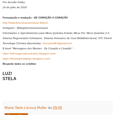
Por Jennifer Farley
14 de julho de 2024
Formatação e tradução - DE CORAÇÃO A CORAÇÃO
http://www.decoracaoacoracao.blog.br
Instagram - @blogdecoracaoacoracao
Informações e Agendamentos para Mesa Quântica Estelar, Mesa Pet, Mesa Quântica 2.0,
Sistema Regenerador Ashtariano, Sistema Arcturiano de Cura Multidimensional, STC Shanti
Tecnologia Cósmica (Apometria) -
lecocqmuller@gmail.com
E-book "Mensagens dos Mestres - De Coração a Coração" -
https://mensagensdosmestres.blogspot.com/
https://thecreatorwritings.wordpress.com
Respeite todos os créditos
LUZ!
STELA
Maria Stela Lecocq Muller
às
09:05