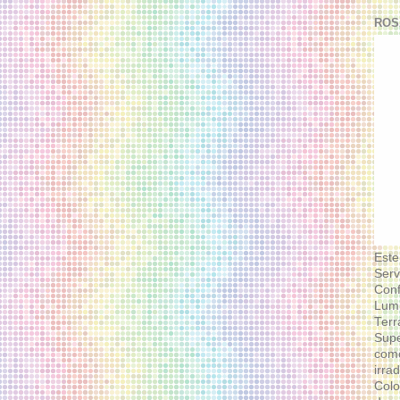
ROS
Este
Serv
Conf
Lumi
Terr
Supe
como
irra
Colo