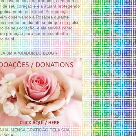
ua casa ou local de trabalho, com todo o
 de seu coração e ela atuará protegendo
geticamente este local. Permaneça
bém observando a Rosácea durante
ns minutos ao dia até sentir que ela pulse
ro de seu coração, e ela servirá como
de proteção para quem a contenha
ro de si.
EJA UM APOIADOR DO BLOG ♥
INHA IMENSA GRATIDÃO PELA SUA
ÇÃO ♥