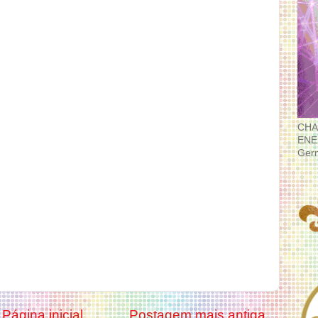
CHA
ENE
Ger
Página inicial
Postagem mais antiga