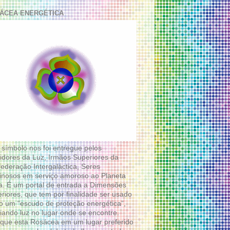
ÁCEA ENERGÉTICA
 símbolo nos foi entregue pelos
idores da Luz, Irmãos Superiores da
ederação Intergaláctica, Seres
nosos em serviço amoroso ao Planeta
a. É um portal de entrada a Dimensões
riores, que tem por finalidade ser usado
 um “escudo de proteção energética”,
diando luz no lugar onde se encontre.
que esta Rosácea em um lugar preferido