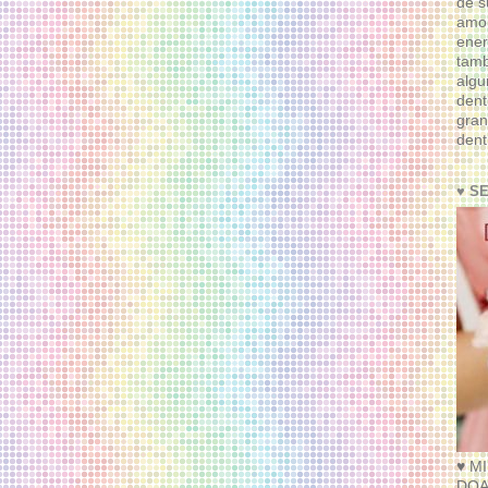
de s
amor
ener
tam
algu
dent
gran
dent
♥ S
♥ M
DOA