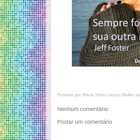
Postado por
Maria Stela Lecocq Muller
à
Nenhum comentário:
Postar um comentário