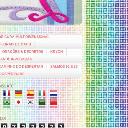
DE CURA MULTIDIMENSIONAL
 FLORAIS DE BACH
ORAÇÕES & DECRETOS
KRYON
RANDE INVOCAÇÃO
CAMINHO DO DESPERTAR
SALMOS 91 E 23
PROSPERIDADE
NSLATE
ITAS
0
7
3
3
2
7
1