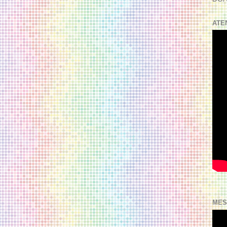
ATE
MES