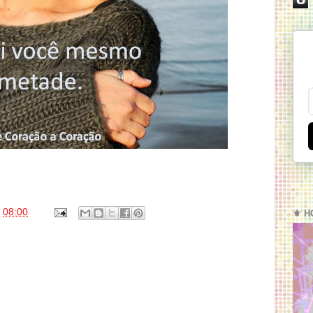
s
08:00
⚜️ H