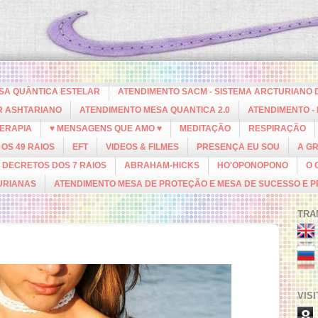
ESA QUÂNTICA ESTELAR
ATENDIMENTO SACM - SISTEMA ARCTURIANO 
R ASHTARIANO
ATENDIMENTO MESA QUANTICA 2.0
ATENDIMENTO -
ERAPIA
♥ MENSAGENS QUE AMO ♥
MEDITAÇÃO
RESPIRAÇÃO
OS 49 RAIOS
EFT
VIDEOS & FILMES
PRESENÇA EU SOU
A G
DECRETOS DOS 7 RAIOS
ABRAHAM-HICKS
HO'OPONOPONO
O 
URIANAS
ATENDIMENTO MESA DE PROTEÇÃO E MESA DE SUCESSO E 
TRA
VIS
8