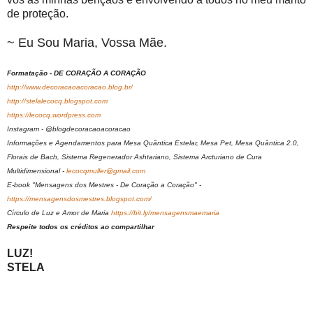
de proteção.
~ Eu Sou Maria, Vossa Mãe.
Formatação - DE CORAÇÃO A CORAÇÃO
http://www.decoracaoacoracao.blog.br/
http://stelalecocq.blogspot.com
https://lecocq.wordpress.com
Instagram - @blogdecoracaoacoracao
Informações e Agendamentos para Mesa Quântica Estelar, Mesa Pet, Mesa Quântica 2.0,
Florais de Bach, Sistema Regenerador Ashtariano, Sistema Arcturiano de Cura
Multidimensional -
lecocqmuller@gmail.com
E-book "Mensagens dos Mestres - De Coração a Coração" -
https://mensagensdosmestres.blogspot.com/
Círculo de Luz e Amor de Maria
https://bit.ly/mensagensmaemaria
Respeite todos os créditos ao compartilhar
LUZ!
STELA