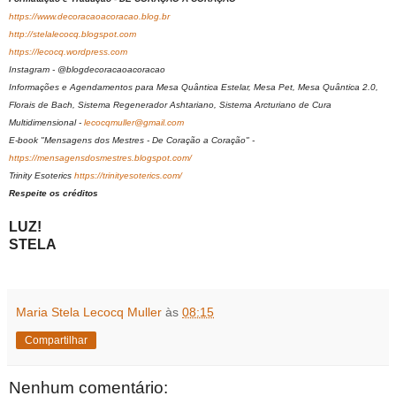
https://www.decoracaoacoracao.blog.br
http://stelalecocq.blogspot.com
https://lecocq.wordpress.com
Instagram - @blogdecoracaoacoracao
Informações e Agendamentos para Mesa Quântica Estelar, Mesa Pet, Mesa Quântica 2.0,
Florais de Bach, Sistema Regenerador Ashtariano, Sistema Arcturiano de Cura
Multidimensional -
lecocqmuller@gmail.com
E-book "Mensagens dos Mestres - De Coração a Coração" -
https://mensagensdosmestres.blogspot.com/
Trinity Esoterics
https://trinityesoterics.com/
Respeite os créditos
LUZ!
STELA
Maria Stela Lecocq Muller
às
08:15
Compartilhar
Nenhum comentário: