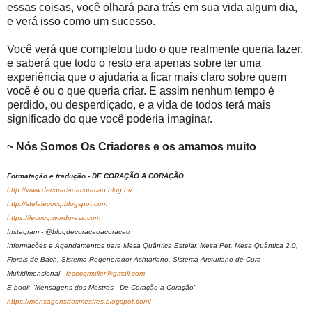
essas coisas, você olhará para trás em sua vida algum dia,
e verá isso como um sucesso.
Você verá que completou tudo o que realmente queria fazer,
e saberá que todo o resto era apenas sobre ter uma
experiência que o ajudaria a ficar mais claro sobre quem
você é ou o que queria criar. E assim nenhum tempo é
perdido, ou desperdiçado, e a vida de todos terá mais
significado do que você poderia imaginar.
~ Nós Somos Os Criadores e os amamos muito
Formatação e tradução - DE CORAÇÃO A CORAÇÃO
http://www.decoracaoacoracao.blog.br/
http://stelalecocq.blogspot.com
https://lecocq.wordpress.com
Instagram - @blogdecoracaoacoracao
Informações e Agendamentos para Mesa Quântica Estelar, Mesa Pet, Mesa Quântica 2.0,
Florais de Bach, Sistema Regenerador Ashtariano, Sistema Arcturiano de Cura
Multidimensional -
lecocqmuller@gmail.com
E-book "Mensagens dos Mestres - De Coração a Coração" -
https://mensagensdosmestres.blogspot.com/