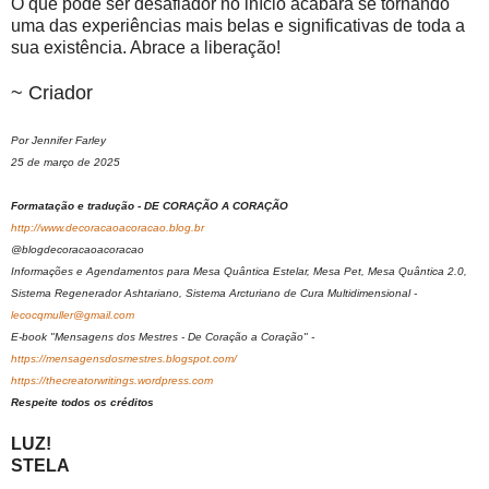
O que pode ser desafiador no início acabará se tornando
uma das experiências mais belas e significativas de toda a
sua existência. Abrace a liberação!
~ Criador
Por Jennifer Farley
25 de março de 2025
Formatação e tradução - DE CORAÇÃO A CORAÇÃO
http://www.decoracaoacoracao.blog.br
@blogdecoracaoacoracao
Informações e Agendamentos para Mesa Quântica Estelar, Mesa Pet, Mesa Quântica 2.0,
Sistema Regenerador Ashtariano, Sistema Arcturiano de Cura Multidimensional -
lecocqmuller@gmail.com
E-book "Mensagens dos Mestres - De Coração a Coração" -
https://mensagensdosmestres.blogspot.com/
https://thecreatorwritings.wordpress.com
Respeite todos os créditos
LUZ!
STELA