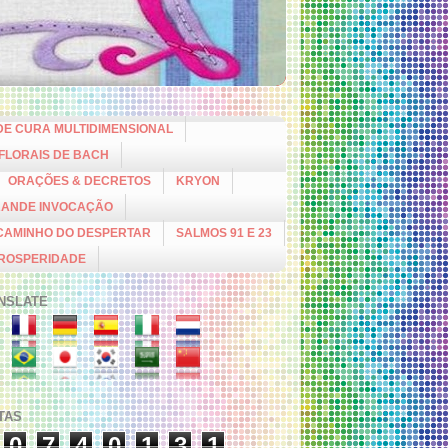
DE CURA MULTIDIMENSIONAL
 FLORAIS DE BACH
ORAÇÕES & DECRETOS
KRYON
RANDE INVOCAÇÃO
CAMINHO DO DESPERTAR
SALMOS 91 E 23
PROSPERIDADE
NSLATE
ITAS
0
7
4
0
1
3
1