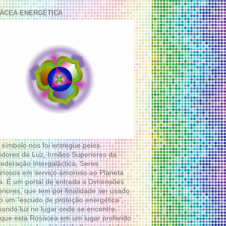
ÁCEA ENERGÉTICA
 símbolo nos foi entregue pelos
idores da Luz, Irmãos Superiores da
ederação Intergaláctica, Seres
nosos em serviço amoroso ao Planeta
a. É um portal de entrada a Dimensões
riores, que tem por finalidade ser usado
 um “escudo de proteção energética”,
diando luz no lugar onde se encontre.
que esta Rosácea em um lugar preferido