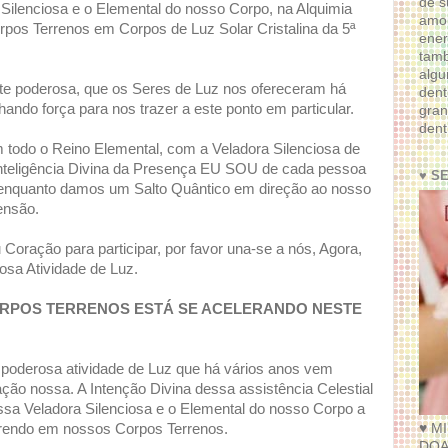
de s
ilenciosa e o Elemental do nosso Corpo, na Alquimia
amor
rpos Terrenos em Corpos de Luz Solar Cristalina da 5ª
ener
tam
algu
nte poderosa, que os Seres de Luz nos ofereceram há
dent
ando força para nos trazer a este ponto em particular.
gran
dent
 todo o Reino Elemental, com a Veladora Silenciosa de
nteligência Divina da Presença EU SOU de cada pessoa
♥ S
, enquanto damos um Salto Quântico em direção ao nosso
ensão.
Coração para participar, por favor una-se a nós, Agora,
osa Atividade de Luz.
CORPOS TERRENOS ESTÁ SE ACELERANDO NESTE
oderosa atividade de Luz que há vários anos vem
ão nossa. A Intenção Divina dessa assistência Celestial
sa Veladora Silenciosa e o Elemental do nosso Corpo a
♥ M
orrendo em nossos Corpos Terrenos.
DOA