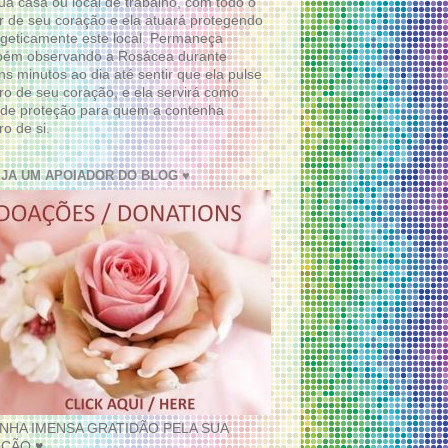
ua casa ou local de trabalho, com todo o
 de seu coração e ela atuará protegendo
geticamente este local. Permaneça
bém observando a Rosácea durante
ns minutos ao dia até sentir que ela pulse
ro de seu coração, e ela servirá como
de proteção para quem a contenha
ro de si.
EJA UM APOIADOR DO BLOG ♥
INHA IMENSA GRATIDÃO PELA SUA
ÇÃO ♥