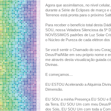
Agora que assimilamos, no nível celular
durante a Série de Eclipses de março e
Terrenos está pronta para o próximo Sal
Para receber o benefício total desta Dá
SOU, nossa Veladora Silenciosa da 5ª D
NOVÍSSIMOS padrões de Luz Solar Crist
o Núcleo de Pureza de cada elétron dos 
Se você sentir o Chamado do seu Coraçã
Deus/Pai/Mãe em seu próprio nome e 
me através desta visualização guiada co
Divinas.
E começamos…
EU ESTOU Acelerando a Alquimia Divin
Dimensão.
EU SOU a minha Presença EU SOU e 
da Terra. EU SOU Um com meu Deus/Pa
dos Sóis, EU SOU Um com toda a Com