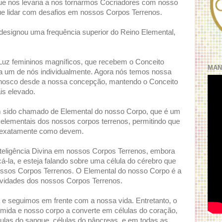
e nos levaria a nos tornarmos Cocriadores com nosso
ue lidar com desafios em nossos Corpos Terrenos.
 designou uma frequência superior do Reino Elemental,
Luz femininos magníficos, que recebem o Conceito
MAN
a um de nós individualmente. Agora nós temos nossa
conosco desde a nossa concepção, mantendo o Conceito
is elevado.
em sido chamado de Elemental do nosso Corpo, que é um
 elementais dos nossos corpos terrenos, permitindo que
 exatamente como devem.
nteligência Divina em nossos Corpos Terrenos, embora
á-la, e esteja falando sobre uma célula do cérebro que
ssos Corpos Terrenos. O Elemental do nosso Corpo é a
atividades dos nossos Corpos Terrenos.
 seguimos em frente com a nossa vida. Entretanto, o
mida e nosso corpo a converte em células do coração,
élulas do sangue, células do pâncreas, e em todas as