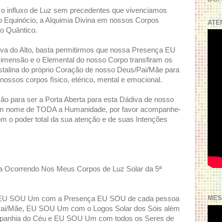
, o influxo de Luz sem precedentes que vivenciamos
 o Equinócio, a Alquimia Divina em nossos Corpos
ATE
to Quântico.
diva do Alto, basta permitirmos que nossa Presença EU
imensão e o Elemental do nosso Corpo transfiram os
alina do próprio Coração de nosso Deus/Pai/Mãe para
nossos corpos físico, etérico, mental e emocional.
o para ser a Porta Aberta para esta Dádiva de nosso
em nome de TODA a Humanidade, por favor acompanhe-
m o poder total da sua atenção e de suas Intenções
a Ocorrendo Nos Meus Corpos de Luz Solar da 5ª
MES
EU SOU Um com a Presença EU SOU de cada pessoa
i/Mãe, EU SOU Um com o Logos Solar dos Sóis além
panhia do Céu e EU SOU Um com todos os Seres de