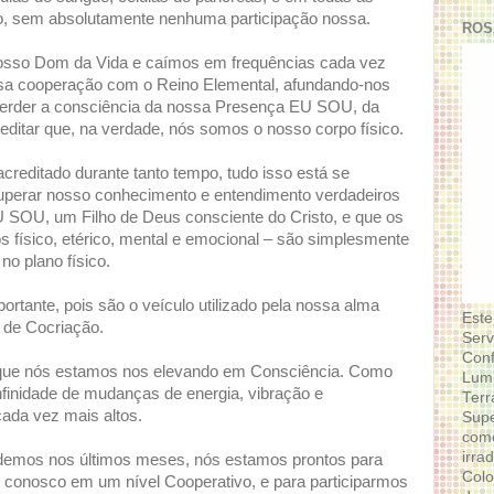
no, sem absolutamente nenhuma participação nossa.
ROS
osso Dom da Vida e caímos em frequências cada vez
a cooperação com o Reino Elemental, afundando-nos
perder a consciência da nossa Presença EU SOU, da
itar que, na verdade, nós somos o nosso corpo físico.
creditado durante tanto tempo, tudo isso está se
perar nosso conhecimento e entendimento verdadeiros
SOU, um Filho de Deus consciente do Cristo, e que os
 físico, etérico, mental e emocional – são simplesmente
no plano físico.
rtante, pois são o veículo utilizado pela nossa alma
Este
 de Cocriação.
Serv
Conf
 que nós estamos nos elevando em Consciência. Como
Lumi
inidade de mudanças de energia, vibração e
Terr
ada vez mais altos.
Supe
como
irra
 demos nos últimos meses, nós estamos prontos para
Colo
conosco em um nível Cooperativo, e para participarmos