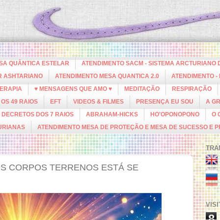
ESA QUÂNTICA ESTELAR
ATENDIMENTO SACM - SISTEMA ARCTURIANO 
R ASHTARIANO
ATENDIMENTO MESA QUANTICA 2.0
ATENDIMENTO -
ERAPIA
♥ MENSAGENS QUE AMO ♥
MEDITAÇÃO
RESPIRAÇÃO
OS 49 RAIOS
EFT
VIDEOS & FILMES
PRESENÇA EU SOU
A G
DECRETOS DOS 7 RAIOS
ABRAHAM-HICKS
HO'OPONOPONO
O 
URIANAS
ATENDIMENTO MESA DE PROTEÇÃO E MESA DE SUCESSO E 
TRA
SOS CORPOS TERRENOS ESTÁ SE
VIS
8