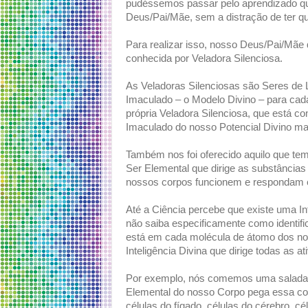
pudéssemos passar pelo aprendizado qu
Deus/Pai/Mãe, sem a distração de ter q
Para realizar isso, nosso Deus/Pai/Mãe
conhecida por Veladora Silenciosa.
As Veladoras Silenciosas são Seres de 
Imaculado – o Modelo Divino – para cad
própria Veladora Silenciosa, que está 
Imaculado do nosso Potencial Divino ma
Também nos foi oferecido aquilo que t
Ser Elemental que dirige as substâncias
nossos corpos funcionem e respondam
Até a Ciência percebe que existe uma I
não saiba especificamente como identific
está em cada molécula de átomo dos no
Inteligência Divina que dirige todas as 
Por exemplo, nós comemos uma salada e
Elemental do nosso Corpo pega essa co
células do fígado, células do cérebro, c