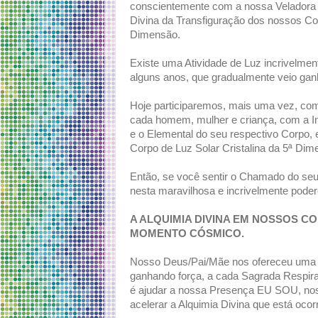
conscientemente com a nossa Veladora S
Divina da Transfiguração dos nossos Co
Dimensão.
Existe uma Atividade de Luz incrivelme
alguns anos, que gradualmente veio ganh
Hoje participaremos, mais uma vez, com
cada homem, mulher e criança, com a I
e o Elemental do seu respectivo Corpo
Corpo de Luz Solar Cristalina da 5ª Dim
Então, se você sentir o Chamado do seu 
nesta maravilhosa e incrivelmente poder
A ALQUIMIA DIVINA EM NOSSOS 
MOMENTO CÓSMICO.
Nosso Deus/Pai/Mãe nos ofereceu uma p
ganhando força, a cada Sagrada Respiraç
é ajudar a nossa Presença EU SOU, nos
acelerar a Alquimia Divina que está oc