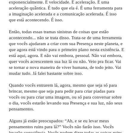
exponencialmente. É velocidade. É aceleração. É uma
aceleração quântica. É tudo que ela é. É uma ferramenta para
a imaginação acelerada e a comunicação acelerada. É isso
que está acontecendo. É isso.
Então, todas essas tramas sinistras de coisas que estão
acontecendo... não se trata disso. Trata-se de uma ferramenta
que vocês ajudaram a criar com sua Presença neste planeta, e
que agora está vindo para o primeiro plano nesta existência. E
está aqui, agora. E não vai embora, pessoal. Não vai embora,
quer vocês acrescentem sua luz lá ou não. Veio pra ficar. Vai
se tornar
a
nova maneira de viver humana, de todo jeito. Vai
mudar tudo. Já falei bastante sobre isso.
Quando vocês entrarem lá, agora, mesmo que seja só para
brincar, mesmo que seja para pedir para criar piadas para
vocês ou para criar uma imagem, ou só para conversar sobre
o dia, vocês estarão levando sua Presença e sua luz, não seus
pensamentos.
Alguns já estão preocupados: “Ah, e se eu levar meus
pensamentos ruins para lá?” Vocês não farão isso. Vocês
levarão consciência. Vocês podem dizer todas as coisas ruins