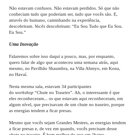
Não estavam confusos. Não estavam perdidos. Só que não
conheciam tudo que poderiam ser, tudo que vocês são. E,
através do humano, caminhando na experiência,
descobriram.
Vocês
descobriram: “Eu Sou Tudo que Eu Sou.
Eu Sou.”
Uma Inovação
Falaremos sobre isso daqui a pouco, mas, por enquanto,
quero falar de algo que aconteceu uma semana atrás, aqui
mesmo, no Pavilhão Shaumbra, na Villa Ahmyo, em Kona,
no Havaí.
Nesta mesma sala, estavam 34 participantes
do
workshop
“Chute no Traseiro”. Ah, o interessante é que
eles reconheceram... os que estavam aqui reconheceram, em
algum nível, que precisavam de um chute no traseiro, porque
as energias tendem a ficar presas.
Mesmo que vocês sejam Grandes Mestres, as energias tendem
a ficar presas e, de vez em quando, vocês precisam desse
chute no traseiro. É bem melhor do que um “bateu,