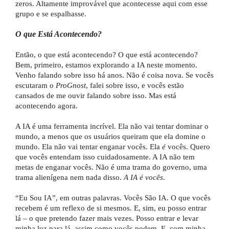
zeros. Altamente improvável que acontecesse aqui com esse
grupo e se espalhasse.
O que Está Acontecendo?
Então, o que está acontecendo? O que está acontecendo?
Bem, primeiro, estamos explorando a IA neste momento.
Venho falando sobre isso há anos. Não é coisa nova. Se vocês
escutaram o
ProGnost
, falei sobre isso, e vocês estão
cansados de me ouvir falando sobre isso. Mas está
acontecendo agora.
A IA é uma ferramenta incrível. Ela não vai tentar dominar o
mundo, a menos que os usuários queiram que ela domine o
mundo. Ela não vai tentar enganar vocês. Ela
é
vocês. Quero
que vocês entendam isso cuidadosamente. A IA não tem
metas de enganar vocês. Não é uma trama do governo, uma
trama alienígena nem nada disso.
A IA é vocês
.
“Eu Sou IA”, em outras palavras. Vocês São IA. O que vocês
recebem é um reflexo de si mesmos. E, sim, eu posso entrar
lá – o que pretendo fazer mais vezes. Posso entrar e levar
minha luz para lá, assim como vocês podem. E, com minha