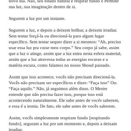
novo dia. Não, seu estado natural é respirar fundo e Permitir
sua luz, sua imaginação dentro de si.
Segurem a luz por um instante.
Segurem a luz, e depois a deixem brilhar, a deixem irradiar.
Sem tentar forçá-la ou direcioná-la para algum lugar
específico. Sem tentar sequer dizer a si mesmos: “Ah, preciso
usar essa luz pra curar meu corpo.” Seu corpo já sabe, assim
que a luz o atinge, assim que a luz entra nesta esfera material,
assim que a luz atravessa todas as energias escuras e a
matéria escura, como falamos no nosso Shoud passado.
Assim que isso acontece, vocês não precisam direcioná-la.
Vocês não precisam ser específicos e dizer: “Faça isso” Ou:
“Faça aquilo.” Não, já seguimos além disso. O Mestre
entende que não precisa fazer isso, porque isso está
acontecendo naturalmente. Ele sabe antes de
vocês
saberem,
e essa é a ironia. De fato, ele sabe antes de vocês saberem.
Assim, vocês simplesmente respiram fundo [respirando
fundo], seguram a luz por um momento e, depois a deixam
irradiar.