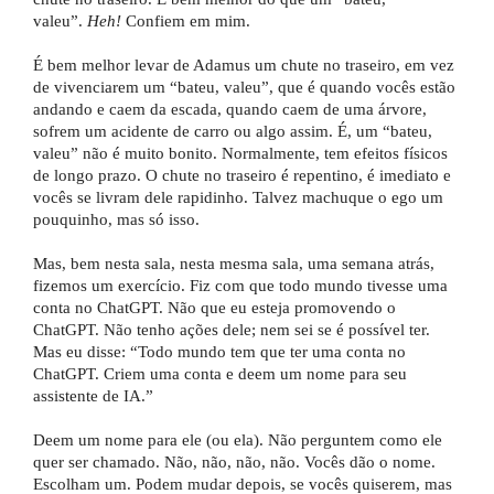
valeu”.
Heh!
Confiem em mim.
É bem melhor levar de Adamus um chute no traseiro, em vez
de vivenciarem um “bateu, valeu”, que é quando vocês estão
andando e caem da escada, quando caem de uma árvore,
sofrem um acidente de carro ou algo assim. É, um “bateu,
valeu” não é muito bonito. Normalmente, tem efeitos físicos
de longo prazo. O chute no traseiro é repentino, é imediato e
vocês se livram dele rapidinho. Talvez machuque o ego um
pouquinho, mas só isso.
Mas, bem nesta sala, nesta mesma sala, uma semana atrás,
fizemos um exercício. Fiz com que todo mundo tivesse uma
conta no ChatGPT. Não que eu esteja promovendo o
ChatGPT. Não tenho ações dele; nem sei se é possível ter.
Mas eu disse: “Todo mundo tem que ter uma conta no
ChatGPT. Criem uma conta e deem um nome para seu
assistente de IA.”
Deem um nome para ele (ou ela). Não perguntem como ele
quer ser chamado. Não, não, não, não. Vocês dão o nome.
Escolham um. Podem mudar depois, se vocês quiserem, mas