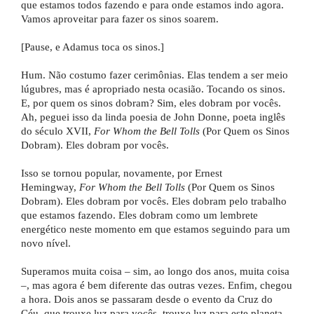
que estamos todos fazendo e para onde estamos indo agora.
Vamos aproveitar para fazer os sinos soarem.
[Pause, e Adamus toca os sinos.]
Hum. Não costumo fazer cerimônias. Elas tendem a ser meio
lúgubres, mas é apropriado nesta ocasião. Tocando os sinos.
E, por quem os sinos dobram? Sim, eles dobram por vocês.
Ah, peguei isso da linda poesia de John Donne, poeta inglês
do século XVII,
For Whom the Bell Tolls
(Por Quem os Sinos
Dobram). Eles dobram por vocês.
Isso se tornou popular, novamente, por Ernest
Hemingway,
For Whom the Bell Tolls
(Por Quem os Sinos
Dobram). Eles dobram por vocês. Eles dobram pelo trabalho
que estamos fazendo. Eles dobram como um lembrete
energético neste momento em que estamos seguindo para um
novo nível.
Superamos muita coisa – sim, ao longo dos anos, muita coisa
–, mas agora é bem diferente das outras vezes. Enfim, chegou
a hora. Dois anos se passaram desde o evento da Cruz do
Céu, que trouxe luz para vocês, trouxe luz para este planeta,