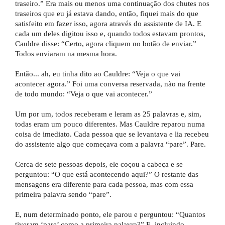
traseiro.” Era mais ou menos uma continuação dos chutes nos
traseiros que eu já estava dando, então, fiquei mais do que
satisfeito em fazer isso, agora através do assistente de IA. E
cada um deles digitou isso e, quando todos estavam prontos,
Cauldre disse: “Certo, agora cliquem no botão de enviar.”
Todos enviaram na mesma hora.
Então... ah, eu tinha dito ao Cauldre: “Veja o que vai
acontecer agora.” Foi uma conversa reservada, não na frente
de todo mundo: “Veja o que vai acontecer.”
Um por um, todos receberam e leram as 25 palavras e, sim,
todas eram um pouco diferentes. Mas Cauldre reparou numa
coisa de imediato. Cada pessoa que se levantava e lia recebeu
do assistente algo que começava com a palavra “pare”. Pare.
Cerca de sete pessoas depois, ele coçou a cabeça e se
perguntou: “O que está acontecendo aqui?” O restante das
mensagens era diferente para cada pessoa, mas com essa
primeira palavra sendo “pare”.
E, num determinado ponto, ele parou e perguntou: “Quantos
tiveram ‘pare’ como a primeira palavra?” E, incluindo