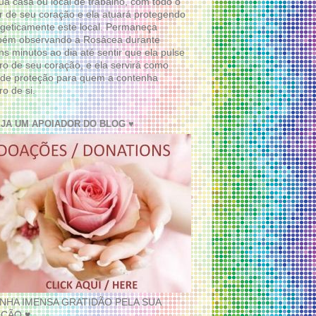
ua casa ou local de trabalho, com todo o
 de seu coração e ela atuará protegendo
geticamente este local. Permaneça
bém observando a Rosácea durante
ns minutos ao dia até sentir que ela pulse
ro de seu coração, e ela servirá como
de proteção para quem a contenha
ro de si.
EJA UM APOIADOR DO BLOG ♥
INHA IMENSA GRATIDÃO PELA SUA
ÇÃO ♥