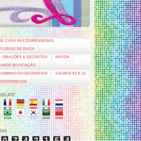
DE CURA MULTIDIMENSIONAL
 FLORAIS DE BACH
ORAÇÕES & DECRETOS
KRYON
RANDE INVOCAÇÃO
CAMINHO DO DESPERTAR
SALMOS 91 E 23
PROSPERIDADE
NSLATE
ITAS
0
7
4
2
1
5
4