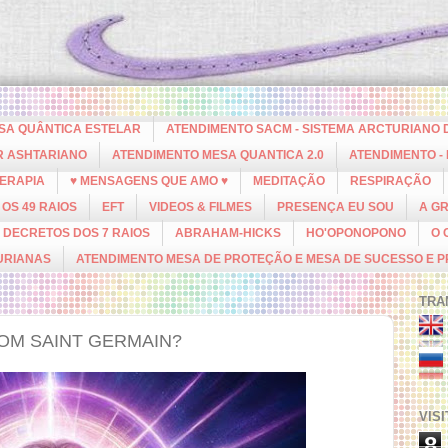
ESA QUÂNTICA ESTELAR
ATENDIMENTO SACM - SISTEMA ARCTURIANO 
R ASHTARIANO
ATENDIMENTO MESA QUANTICA 2.0
ATENDIMENTO -
ERAPIA
♥ MENSAGENS QUE AMO ♥
MEDITAÇÃO
RESPIRAÇÃO
OS 49 RAIOS
EFT
VIDEOS & FILMES
PRESENÇA EU SOU
A G
DECRETOS DOS 7 RAIOS
ABRAHAM-HICKS
HO'OPONOPONO
O 
URIANAS
ATENDIMENTO MESA DE PROTEÇÃO E MESA DE SUCESSO E 
TRA
OM SAINT GERMAIN?
VIS
8