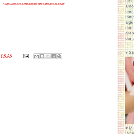
de s
 -
https://mensagensdosmestres.blogspot.com/
amor
ener
tam
algu
dent
gran
dent
♥ S
s
08:45
♥ M
DOA