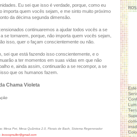
idades. Eu sei que isso é verdade, porque, como eu
ROS
não importa quem vocês sejam, e me sinto muito próximo
onto da décima segunda dimensão.
censionados continuaremos a ajudar todos vocês a se
e a se tornarem, porque, não importa quem vocês sejam,
rão isso, quer o façam conscientemente ou não.
 sei que está fazendo isso conscientemente, e o
tinuarão a ter momentos em suas vidas em que não
balho e, ainda assim, continuarão a se recompor, a se
é isso que os humanos fazem.
 da Chama Violeta
Este
Serv
RAÇÃO
Conf
Lumi
Terr
Supe
como
irra
, Mesa Pet, Mesa Quântica 2.0, Florais de Bach, Sistema Regenerador
Colo
 -
lecocqmuller@gmail.com