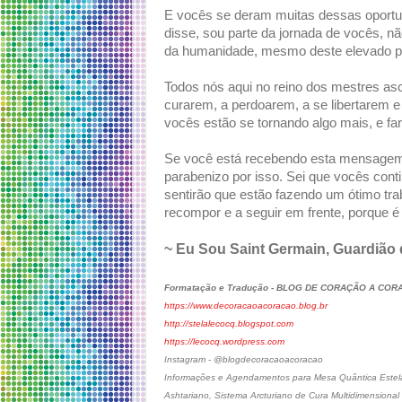
E vocês se deram muitas dessas oportun
disse, sou parte da jornada de vocês, 
da humanidade, mesmo deste elevado p
Todos nós aqui no reino dos mestres as
curarem, a perdoarem, a se libertarem 
vocês estão se tornando algo mais, e fa
Se você está recebendo esta mensagem,
parabenizo por isso. Sei que vocês con
sentirão que estão fazendo um ótimo tra
recompor e a seguir em frente, porque 
~ Eu Sou Saint Germain, Guardião
Formatação e Tradução - BLOG DE CORAÇÃO A CO
https://www.decoracaoacoracao.blog.br
http://stelalecocq.blogspot.com
https://lecocq.wordpress.com
Instagram - @blogdecoracaoacoracao
Informações e Agendamentos para Mesa Quântica Estelar
Ashtariano, Sistema Arcturiano de Cura Multidimensional