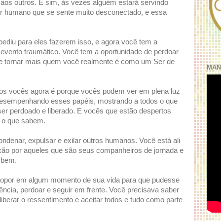
 aos outros. E sim, às vezes alguém estará servindo
r humano que se sente muito desconectado, e essa
ediu para eles fazerem isso, e agora você tem a
e evento traumático. Você tem a oportunidade de perdoar
se tornar mais quem você realmente é como um Ser de
MAN
odos vocês agora é porque vocês podem ver em plena luz
desempenhando esses papéis, mostrando a todos o que
 ser perdoado e liberado. E vocês que estão despertos
m o que sabem.
condenar, expulsar e exilar outros humanos. Você está ali
ixão por aqueles que são seus companheiros de jornada e
 bem.
se opor em algum momento de sua vida para que pudesse
ência, perdoar e seguir em frente. Você precisava saber
, liberar o ressentimento e aceitar todos e tudo como parte