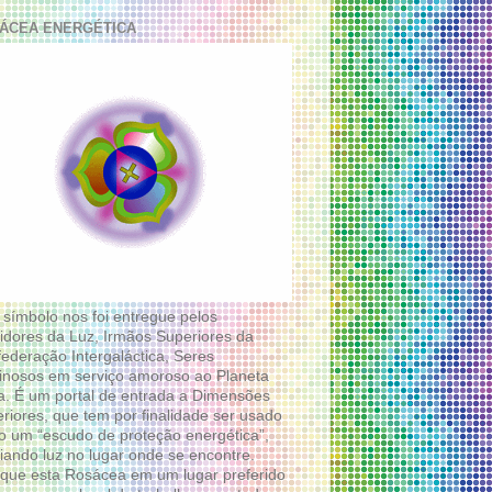
ÁCEA ENERGÉTICA
 símbolo nos foi entregue pelos
idores da Luz, Irmãos Superiores da
ederação Intergaláctica, Seres
nosos em serviço amoroso ao Planeta
a. É um portal de entrada a Dimensões
riores, que tem por finalidade ser usado
 um “escudo de proteção energética”,
diando luz no lugar onde se encontre.
que esta Rosácea em um lugar preferido