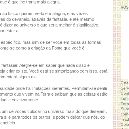
ue é que lhe traria mais alegria.
ROS
não físico querem vê-lo em alegria, e às vezes
és do devaneio, através da fantasia, e até mesmo
ê dizer ao universo o que seria melhor é significativo.
or estar aí.
o específico, mas sim de ser você em todas as formas
 honre-se como a criação da Fonte que você é,
fantasiar. Alegre-se em saber que nada disso é
ja criar existe. Você está se sintonizando com isso, está
rimentará algum dia.
Este
Serv
lidade onde há limitações inerentes. Permitam-se sentir
Conf
omento que vivem na Terra e saibam que as coisas estão
Lumi
dual e coletivamente.
Terr
Supe
da um de vocês colocar no universo mais do que desejam,
como
 si e para todos os outros, e podem deixar que nós, do
irra
enefício.
Colo