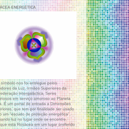
ÁCEA ENERGÉTICA
 símbolo nos foi entregue pelos
idores da Luz, Irmãos Superiores da
ederação Intergaláctica, Seres
nosos em serviço amoroso ao Planeta
a. É um portal de entrada a Dimensões
riores, que tem por finalidade ser usado
 um “escudo de proteção energética”,
diando luz no lugar onde se encontre.
que esta Rosácea em um lugar preferido