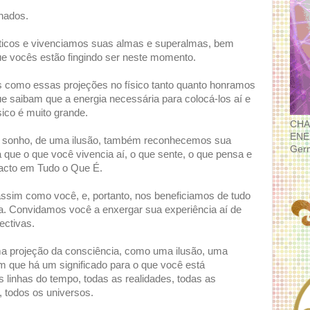
nados.
cos e vivenciamos suas almas e superalmas, bem
ue vocês estão fingindo ser neste momento.
como essas projeções no físico tanto quanto honramos
saibam que a energia necessária para colocá-los aí e
sico é muito grande.
CHA
ENE
 sonho, de uma ilusão, também reconhecemos sua
Ger
que o que você vivencia aí, o que sente, o que pensa e
pacto em Tudo o Que É.
assim como você, e, portanto, nos beneficiamos de tudo
a. Convidamos você a enxergar sua experiência aí de
ctivas.
 projeção da consciência, como uma ilusão, uma
m que há um significado para o que você está
 linhas do tempo, todas as realidades, todas as
 todos os universos.