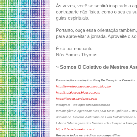
Às vezes, você se sentirá inspirado a ag
contraparte não física, como o seu eu su
guias espirituais.
Portanto, ouça essa orientação também,
para aproveitar a jornada. Aproveite o 
É só por enquanto.
Nós Somos Thymus.
~ Somos O Coletivo de Mestres As
Formatação e tradução - Blog De Coração a Coração
http://www.decoracaoacoracao.blog.br/
http://stelalecocq.blogspot.com
https://lecocq.wordpress.com
Instagram - @blogdecoracaoacoracao
Informações e Agendamentos para Mesa Quântica Estelar
Ashtariano, Sistema Arcturiano de Cura Multidimensional
E-book "Mensagens dos Mestres - De Coração a Coraçã
https://danielscranton.com/
Respeite todos os créditos ao compartilhar