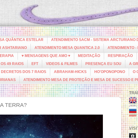
ESA QUÂNTICA ESTELAR
ATENDIMENTO SACM - SISTEMA ARCTURIANO 
R ASHTARIANO
ATENDIMENTO MESA QUANTICA 2.0
ATENDIMENTO -
ERAPIA
♥ MENSAGENS QUE AMO ♥
MEDITAÇÃO
RESPIRAÇÃO
OS 49 RAIOS
EFT
VIDEOS & FILMES
PRESENÇA EU SOU
A G
DECRETOS DOS 7 RAIOS
ABRAHAM-HICKS
HO'OPONOPONO
O 
URIANAS
ATENDIMENTO MESA DE PROTEÇÃO E MESA DE SUCESSO E 
TRA
A TERRA?
VIS
8