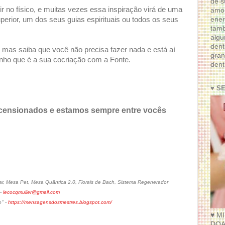
de s
ir no físico, e muitas vezes essa inspiração virá de uma
amor
ener
perior, um dos seus guias espirituais ou todos os seus
tam
algu
dent
 mas saiba que você não precisa fazer nada e está aí
gran
sonho que é a sua cocriação com a Fonte.
dent
♥ S
censionados e estamos sempre entre vocês
, Mesa Pet, Mesa Quântica 2.0, Florais de Bach, Sistema Regenerador
 -
lecocqmuller@gmail.com
o" -
https://mensagensdosmestres.blogspot.com/
♥ M
DOA