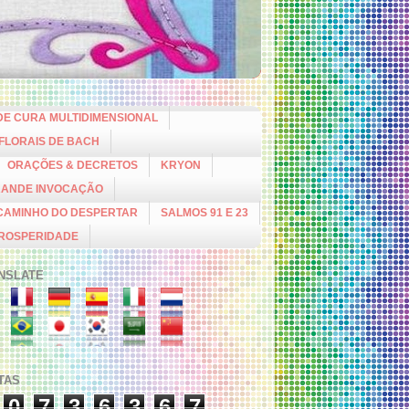
DE CURA MULTIDIMENSIONAL
 FLORAIS DE BACH
ORAÇÕES & DECRETOS
KRYON
RANDE INVOCAÇÃO
CAMINHO DO DESPERTAR
SALMOS 91 E 23
PROSPERIDADE
NSLATE
ITAS
0
7
3
6
3
6
7