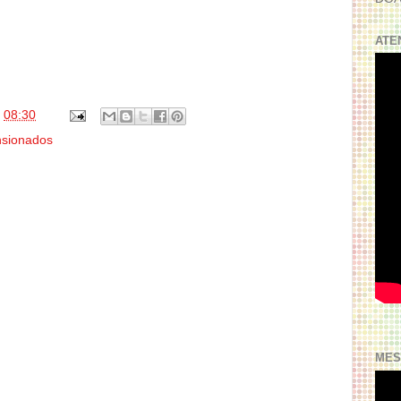
ATE
s
08:30
nsionados
MES