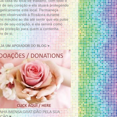
ua casa ou local de trabalho, com todo o
 de seu coração e ela atuará protegendo
geticamente este local. Permaneça
bém observando a Rosácea durante
ns minutos ao dia até sentir que ela pulse
ro de seu coração, e ela servirá como
de proteção para quem a contenha
ro de si.
EJA UM APOIADOR DO BLOG ♥
INHA IMENSA GRATIDÃO PELA SUA
ÇÃO ♥