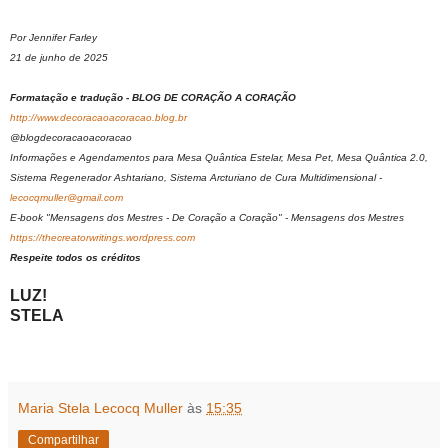
Por Jennifer Farley
21 de junho de 2025
Formatação e tradução - BLOG DE CORAÇÃO A CORAÇÃO
http://www.decoracaoacoracao.blog.br
@blogdecoracaoacoracao
Informações e Agendamentos para Mesa Quântica Estelar, Mesa Pet, Mesa Quântica 2.0,
Sistema Regenerador Ashtariano, Sistema Arcturiano de Cura Multidimensional -
lecocqmuller@gmail.com
E-book "Mensagens dos Mestres - De Coração a Coração" - Mensagens dos Mestres
https://thecreatorwritings.wordpress.com
Respeite todos os créditos
LUZ!
STELA
Maria Stela Lecocq Muller
às
15:35
Compartilhar