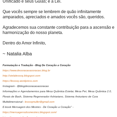
Unificado e seus Guias; é a Lei.
Que vocês sempre se lembrem de quão infinitamente
amparados, apreciados e amados vocês são, queridos.
Agradecemos sua constante contribuição para a ascensão e
harmonização do nosso planeta.
Dentro do Amor Infinito,
~ Natalia Alba
Formatação e Tradução - Blog De Coração a Coração
https://www.decoracaoacoracao.blog.br
http://stelalecocq.blogspot.com
https://lecocq.wordpress.com
Instagram - @blogdecoracaoacoracao
Informações e Agendamentos para Mesa Quântica Estelar, Mesa Pet, Mesa Quântica 2.0,
Florais de Bach, Sistema Regenerador Ashtariano, Sistema Arcturiano de Cura
Multidimensional -
lecocqmuller@gmail.com
E-book Mensagem dos Mestres - De Coração a Coração" -
https://mensagensdosmestres.blogspot.com/