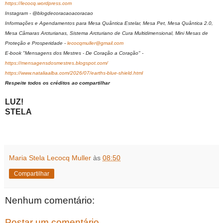
https://lecocq.wordpress.com
Instagram - @blogdecoracaoacoracao
Informações e Agendamentos para Mesa Quântica Estelar, Mesa Pet, Mesa Quântica 2.0,
Mesa Câmaras Arcturianas, Sistema Arcturiano de Cura Multidimensional, Mini Mesas de
Proteção e Prosperidade -
lecocqmuller@gmail.com
E-book "Mensagens dos Mestres - De Coração a Coração" -
https://mensagensdosmestres.blogspot.com/
https://www.nataliaalba.com/2026/07/earths-blue-shield.html
Respeite todos os créditos ao compartilhar
LUZ!
STELA
Maria Stela Lecocq Muller
às
08:50
Compartilhar
Nenhum comentário:
Postar um comentário