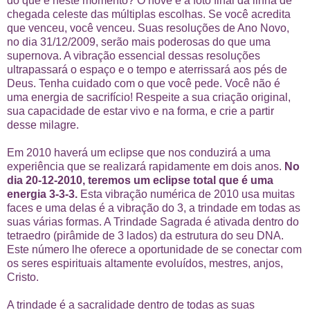
do que é neste momento? O nove é a foto final da linha de
chegada celeste das múltiplas escolhas. Se você acredita
que venceu, você venceu. Suas resoluções de Ano Novo,
no dia 31/12/2009, serão mais poderosas do que uma
supernova. A vibração essencial dessas resoluções
ultrapassará o espaço e o tempo e aterrissará aos pés de
Deus. Tenha cuidado com o que você pede. Você não é
uma energia de sacrifício! Respeite a sua criação original,
sua capacidade de estar vivo e na forma, e crie a partir
desse milagre.
Em 2010 haverá um eclipse que nos conduzirá a uma
experiência que se realizará rapidamente em dois anos.
No
dia 20-12-2010, teremos um eclipse total que é uma
energia 3-3-3.
Esta vibração numérica de 2010 usa muitas
faces e uma delas é a vibração do 3, a trindade em todas as
suas várias formas. A Trindade Sagrada é ativada dentro do
tetraedro (pirâmide de 3 lados) da estrutura do seu DNA.
Este número lhe oferece a oportunidade de se conectar com
os seres espirituais altamente evoluídos, mestres, anjos,
Cristo.
A trindade é a sacralidade dentro de todas as suas