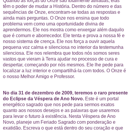
Quando as forças do Onze são totalmente ativadas, elas
têm o poder de mudar a História. Dentro do número e das
sequências de Onze, encontram-se todas as respostas e
ainda mais perguntas. O Onze nos ensina que todo
problema vem como uma oportunidade divina de
aprendermos. Ele nos mostra como enxergar além daquilo
que é comum e aborrecedor. Ele tenta e prova a nossa fé e
nosso sistema de crença. Ele nos força a ouvir aquela
pequena voz calma e silenciosa no interior da testemunha
silenciosa. Ele nos relembra que todos nós somos seres
vastos que vieram à Terra ajudar no processo de cura e
despertar, começando por nós mesmos. Ele lhe pede para
localizar a luz interior e compartilhá-la com todos. O Onze é
o nosso Melhor Amigo e Professor.
No dia 31 de dezembro de 2009, teremos o raro presente
do Eclipse da Véspera de Ano Novo.
Este é um portal
energético sagrado que nos pede para sermos exatos
quanto aos nossos desejos e as palavras que usaremos
para levar o futuro à existência. Nesta Véspera de Ano
Novo, planeje um Feriado Sagrado com ponderação e
exatidão. Escreva o que está dentro do seu coração e que