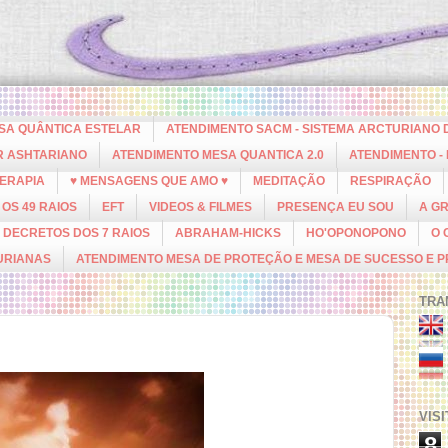
ESA QUÂNTICA ESTELAR
ATENDIMENTO SACM - SISTEMA ARCTURIANO 
R ASHTARIANO
ATENDIMENTO MESA QUANTICA 2.0
ATENDIMENTO -
ERAPIA
♥ MENSAGENS QUE AMO ♥
MEDITAÇÃO
RESPIRAÇÃO
OS 49 RAIOS
EFT
VIDEOS & FILMES
PRESENÇA EU SOU
A G
DECRETOS DOS 7 RAIOS
ABRAHAM-HICKS
HO'OPONOPONO
O 
URIANAS
ATENDIMENTO MESA DE PROTEÇÃO E MESA DE SUCESSO E 
TRA
VIS
8