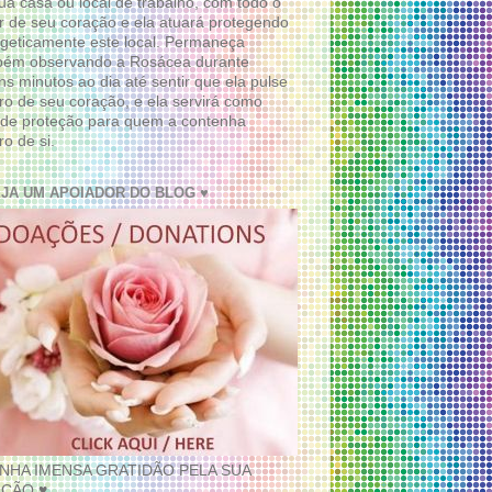
ua casa ou local de trabalho, com todo o
 de seu coração e ela atuará protegendo
geticamente este local. Permaneça
bém observando a Rosácea durante
ns minutos ao dia até sentir que ela pulse
ro de seu coração, e ela servirá como
de proteção para quem a contenha
ro de si.
EJA UM APOIADOR DO BLOG ♥
INHA IMENSA GRATIDÃO PELA SUA
ÇÃO ♥