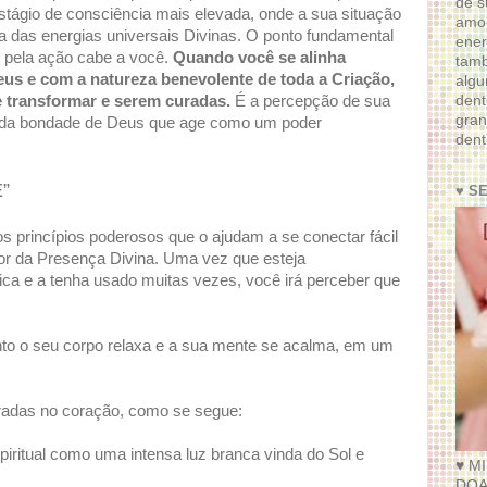
de s
tágio de consciência mais elevada, onde a sua situação
amor
a das energias universais Divinas. O ponto fundamental
ener
 pela ação cabe a você.
Quando você se alinha
tam
us e com a natureza benevolente de toda a Criação,
algu
dent
 transformar e serem curadas.
É a percepção de sua
gran
 da bondade de Deus que age como um poder
dent
”
♥ S
os princípios poderosos que o ajudam a se conectar fácil
or da Presença Divina. Uma vez que esteja
ica e a tenha usado muitas vezes, você irá perceber que
to o seu corpo relaxa e a sua mente se acalma, em um
radas no coração, como se segue:
spiritual como uma intensa luz branca vinda do Sol e
♥ M
DOA