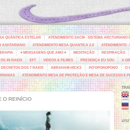
ESA QUÂNTICA ESTELAR
ATENDIMENTO SACM - SISTEMA ARCTURIANO 
R ASHTARIANO
ATENDIMENTO MESA QUANTICA 2.0
ATENDIMENTO -
ERAPIA
♥ MENSAGENS QUE AMO ♥
MEDITAÇÃO
RESPIRAÇÃO
OS 49 RAIOS
EFT
VIDEOS & FILMES
PRESENÇA EU SOU
A G
DECRETOS DOS 7 RAIOS
ABRAHAM-HICKS
HO'OPONOPONO
O 
URIANAS
ATENDIMENTO MESA DE PROTEÇÃO E MESA DE SUCESSO E 
TRA
 O REINÍCIO
VIS