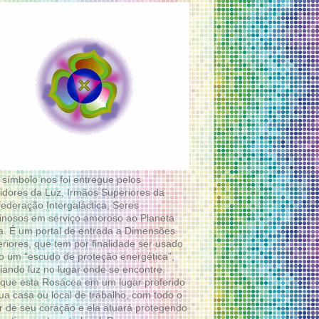
 símbolo nos foi entregue pelos
idores da Luz, Irmãos Superiores da
ederação Intergaláctica, Seres
nosos em serviço amoroso ao Planeta
a. É um portal de entrada a Dimensões
riores, que tem por finalidade ser usado
 um “escudo de proteção energética”,
diando luz no lugar onde se encontre.
que esta Rosácea em um lugar preferido
ua casa ou local de trabalho, com todo o
 de seu coração e ela atuará protegendo