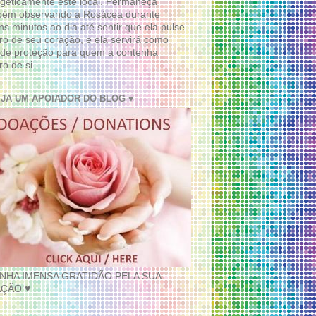
geticamente este local. Permaneça
bém observando a Rosácea durante
ns minutos ao dia até sentir que ela pulse
ro de seu coração, e ela servirá como
de proteção para quem a contenha
ro de si.
EJA UM APOIADOR DO BLOG ♥
INHA IMENSA GRATIDÃO PELA SUA
ÇÃO ♥