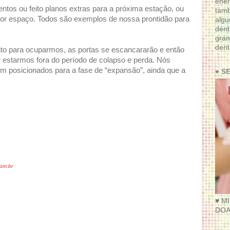
ener
tos ou feito planos extras para a próxima estação, ou
tam
r espaço. Todos são exemplos de nossa prontidão para
algu
dent
gran
dent
nto para ocuparmos, as portas se escancararão e então
estarmos fora do período de colapso e perda. Nós
posicionados para a fase de “expansão”, ainda que a
♥ S
om.br
♥ M
DOA