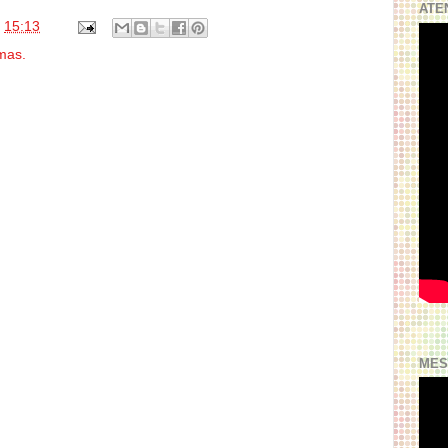
ATE
s
15:13
mas.
MES