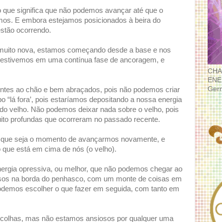
o que significa que não podemos avançar até que o
rmos. E embora estejamos posicionados à beira do
stão ocorrendo.
 muito nova, estamos começando desde a base e nos
ue estivemos em uma contínua fase de ancoragem, e
CHA
ENE
Ger
tes ao chão e bem abraçados, pois não podemos criar
“lá fora’, pois estaríamos depositando a nossa energia
 do velho. Não podemos deixar nada sobre o velho, pois
 muito profundas que ocorreram no passado recente.
 que seja o momento de avançarmos novamente, e
que está em cima de nós (o velho).
nergia opressiva, ou melhor, que não podemos chegar ao
esos na borda do penhasco, com um monte de coisas em
odemos escolher o que fazer em seguida, com tanto em
colhas, mas não estamos ansiosos por qualquer uma