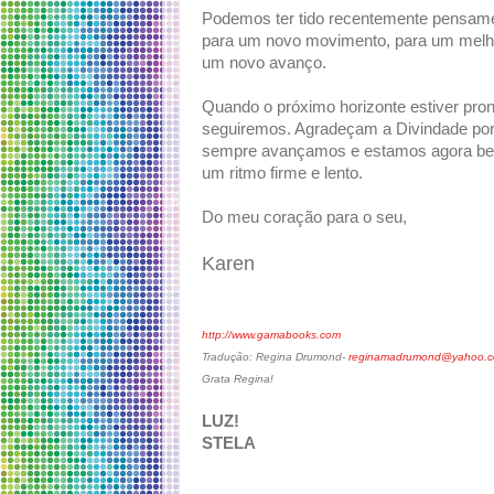
Podemos ter tido recentemente pensamen
para um novo movimento, para um melho
um novo avanço.
Quando o próximo horizonte estiver pro
seguiremos. Agradeçam a Divindade por 
sempre avançamos e estamos agora bem 
um ritmo firme e lento.
Do meu coração para o seu,
Karen
http://www.gamabooks.com
Tradução: Regina Drumond-
reginamadrumond@yahoo.c
Grata Regina!
LUZ!
STELA