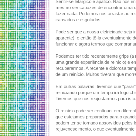
Sentir-se letárgico e apático. Não no
mesmo ser capazes de encontrar uma r
fazer nada. Podemos nos arrastar ao re
cansados e esgotados.
Pode ser que a nossa eletricidade seja 
aparente), e então tê-la eventualmente 
funcionar e agora termos que comprar 
Podemos ter tido recentemente gripe (a 
uma grande experiência de reinício) e e
recuperarmos. A recente e dolorosa temp
de um reinício. Muitos tiveram que mor
Em outras palavras, tivemos que “parar
reiniciando porque um tempo irá logo ch
Tivemos que nos reajustarmos para isto
O reinício pode ser contínuo, em diferen
que estejamos preparados para o grande
podem ter se tornado absorvidos pelos l
rejuvenescimento, o que eventualmente 