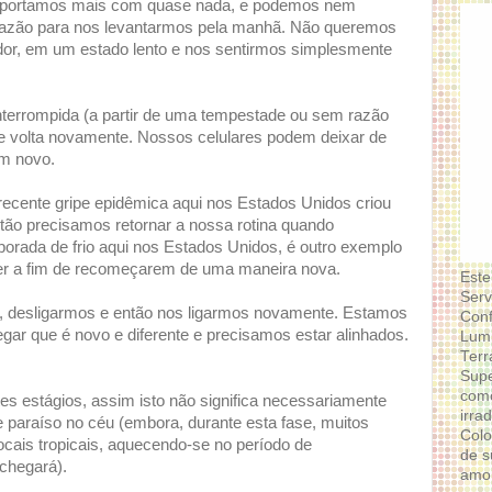
s importamos mais com quase nada, e podemos nem
azão para nos levantarmos pela manhã. Não queremos
dor, em um estado lento e nos sentirmos simplesmente
interrompida (a partir de uma tempestade ou sem razão
de volta novamente. Nossos celulares podem deixar de
um novo.
recente gripe epidêmica aqui nos Estados Unidos criou
ntão precisamos retornar a nossa rotina quando
orada de frio aqui nos Estados Unidos, é outro exemplo
rer a fim de recomeçarem de uma maneira nova.
Este
Serv
”, desligarmos e então nos ligarmos novamente. Estamos
Conf
egar que é novo e diferente e precisamos estar alinhados.
Lumi
Terr
.
Supe
como
tes estágios, assim isto não significa necessariamente
irra
 paraíso no céu (embora, durante esta fase, muitos
Colo
ocais tropicais, aquecendo-se no período de
de s
chegará).
amor