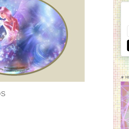
⚜️ H
OS