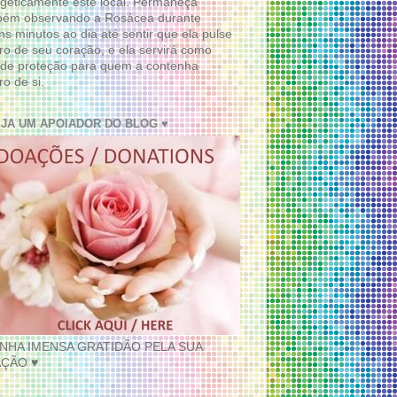
geticamente este local. Permaneça
bém observando a Rosácea durante
ns minutos ao dia até sentir que ela pulse
ro de seu coração, e ela servirá como
de proteção para quem a contenha
ro de si.
EJA UM APOIADOR DO BLOG ♥
INHA IMENSA GRATIDÃO PELA SUA
ÇÃO ♥