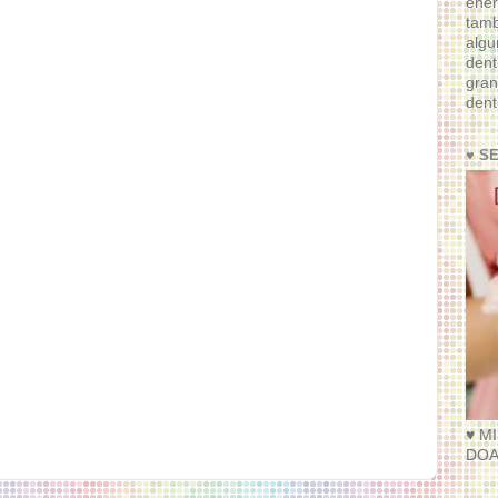
ener
tam
algu
dent
gran
dent
♥ S
♥ M
DOA