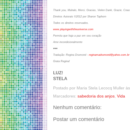
Thank you, Mahalo, Merci, Gracias, Vielen Dank, Grazie, Сп
Direitos Autorais ©2012 por Sharon Taphorn
Todos os direitos reservados.
www.playingwiththeuniverse.com
Permita que haja a paz em seu coração
Ame incondicionalmente
♥♥♥
Tradução: Regina Drumond -
reginamadrumond@yahoo.com.br
Grata Regina!
LUZ!
STELA
Postado por
Maria Stela Lecocq Muller
à
Marcadores:
sabedoria dos anjos
,
Vida
Nenhum comentário:
Postar um comentário