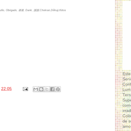
асибо, Obrigado, 谢谢, Dank, 謝謝,Chokran,Děkuji,Kiitos
Este
Serv
Conf
s
22:05
Lumi
Terr
Supe
como
irra
Colo
de s
amor