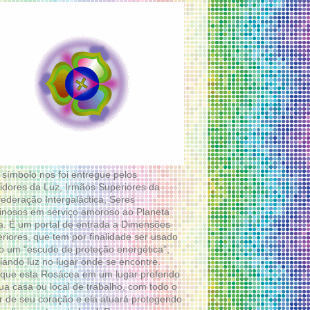
 símbolo nos foi entregue pelos
idores da Luz, Irmãos Superiores da
ederação Intergaláctica, Seres
nosos em serviço amoroso ao Planeta
a. É um portal de entrada a Dimensões
riores, que tem por finalidade ser usado
 um “escudo de proteção energética”,
diando luz no lugar onde se encontre.
que esta Rosácea em um lugar preferido
ua casa ou local de trabalho, com todo o
 de seu coração e ela atuará protegendo