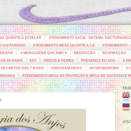
ESA QUÂNTICA ESTELAR
ATENDIMENTO SACM - SISTEMA ARCTURIANO 
R ASHTARIANO
ATENDIMENTO MESA QUANTICA 2.0
ATENDIMENTO -
ERAPIA
♥ MENSAGENS QUE AMO ♥
MEDITAÇÃO
RESPIRAÇÃO
OS 49 RAIOS
EFT
VIDEOS & FILMES
PRESENÇA EU SOU
A G
DECRETOS DOS 7 RAIOS
ABRAHAM-HICKS
HO'OPONOPONO
O 
URIANAS
ATENDIMENTO MESA DE PROTEÇÃO E MESA DE SUCESSO E 
TRA
A
VIS