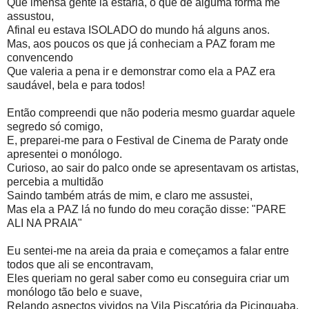
Que imensa gente lá estaria, o que de alguma forma me
assustou,
Afinal eu estava ISOLADO do mundo há alguns anos.
Mas, aos poucos os que já conheciam a PAZ foram me
convencendo
Que valeria a pena ir e demonstrar como ela a PAZ era
saudável, bela e para todos!
Então compreendi que não poderia mesmo guardar aquele
segredo só comigo,
E, preparei-me para o Festival de Cinema de Paraty onde
apresentei o monólogo.
Curioso, ao sair do palco onde se apresentavam os artistas,
percebia a multidão
Saindo também atrás de mim, e claro me assustei,
Mas ela a PAZ lá no fundo do meu coração disse: "PARE
ALI NA PRAIA"
Eu sentei-me na areia da praia e começamos a falar entre
todos que ali se encontravam,
Eles queriam no geral saber como eu conseguira criar um
monólogo tão belo e suave,
Relando aspectos vividos na Vila Piscatória da Picinguaba.