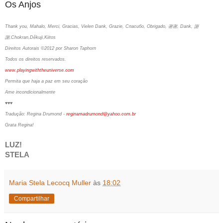
Os Anjos
Thank you, Mahalo, Merci, Gracias, Vielen Dank, Grazie, Спасибо, Obrigado, 谢谢, Dank, 謝
謝,Chokran,Děkuji,Kiitos
Direitos Autorais ©2012 por Sharon Taphorn
Todos os direitos reservados.
www.playingwiththeuniverse.com
Permita que haja a paz em seu coração
Ame incondicionalmente
♥♥♥
Tradução: Regina Drumond -
reginamadrumond@yahoo.com.br
Grata Regina!
LUZ!
STELA
Maria Stela Lecocq Muller
às
18:02
Compartilhar