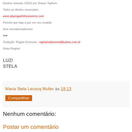
Direitos Autorais ©2012 por Sharon Taphorn
Todos os direitos reservados.
www.playingwiththeuniverse.com
Permita que haja a paz em seu coração
Ame incondicionalmente
♥♥♥
Tradução: Regina Drumond -
reginamadrumond@yahoo.com.br
Grata Regina!
LUZ!
STELA
Maria Stela Lecocq Muller
às
18:13
Compartilhar
Nenhum comentário:
Postar um comentário