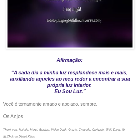
Afirmação:
“A cada dia a minha luz resplandece mais e mais,
auxiliando aqueles ao meu redor a encontrar a sua
própria luz interior.
Eu Sou Luz.”
Você é ternamente amado e apoiado, sempre,
Os Anjos
Thank you, Mahalo, Merci, Gracias, Vielen Dank, Grazie, Спасибо, Obrigado, 谢谢, Dank, 謝
謝,Chokran,Děkuji,Kiitos