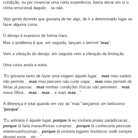
condição, ou por vivenciar uma certa experiência, basta ativar em si o
clima emocional daquilo... ou não.
Vejo gente dizendo que gostaria de ter algo, de ir a determinado lugar ou
fazer alguma coisa.
O desejo é expresso de forma clara.
Mas o problema é que, em seguida, lançam o terrível “
mas
”.
Vem a vibração do desejo; em seguida vem a vibração da limitação.
Uma coisa anula a outra.
“Eu gostaria tanto de fazer uma viagem àquele lugar...
mas
meu salário
não permite...
mas
meu parceiro não curte viajar...
mas
meu período de
férias já passou...
mas
minhas condições físicas não permitem...
mas
meus filhos...
mas
...
mas
... e mais
mas
...”
A diferença é total quando em vez do “mas” lançamos um belíssimo
“
porque
”.
“Eu adoraria ir àquele lugar,
porque
lá eu visitaria praias paradisíacas...
porque
lá faria maravilhosas compras...
porque
lá conheceria pessoas
interessantíssimas...
porque
lá visitaria lugares históricos onde sempre
desejei estar... etc...”