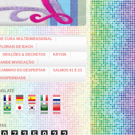
DE CURA MULTIDIMENSIONAL
 FLORAIS DE BACH
ORAÇÕES & DECRETOS
KRYON
RANDE INVOCAÇÃO
CAMINHO DO DESPERTAR
SALMOS 91 E 23
PROSPERIDADE
NSLATE
ITAS
0
7
3
5
9
3
2