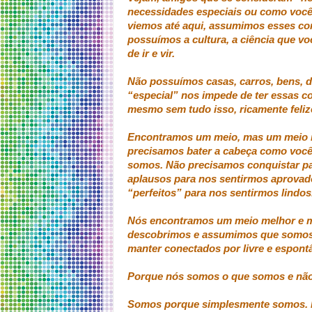
necessidades especiais ou como voc
viemos até aqui, assumimos esses co
possuímos a cultura, a ciência que vo
de ir e vir.
Não possuímos casas, carros, bens, di
“especial” nos impede de ter essas c
mesmo sem tudo isso, ricamente feliz
Encontramos um meio, mas um meio in
precisamos bater a cabeça como vocês
somos. Não precisamos conquistar pa
aplausos para nos sentirmos aprovad
“perfeitos” para nos sentirmos lindos
Nós encontramos um meio melhor e mai
descobrimos e assumimos que somos 
manter conectados por livre e espont
Porque nós somos o que somos e não
Somos porque simplesmente somos. N