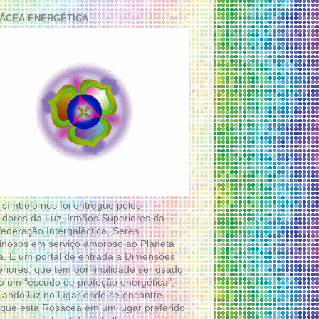
ÁCEA ENERGÉTICA
 símbolo nos foi entregue pelos
idores da Luz, Irmãos Superiores da
ederação Intergaláctica, Seres
nosos em serviço amoroso ao Planeta
a. É um portal de entrada a Dimensões
riores, que tem por finalidade ser usado
 um “escudo de proteção energética”,
diando luz no lugar onde se encontre.
que esta Rosácea em um lugar preferido