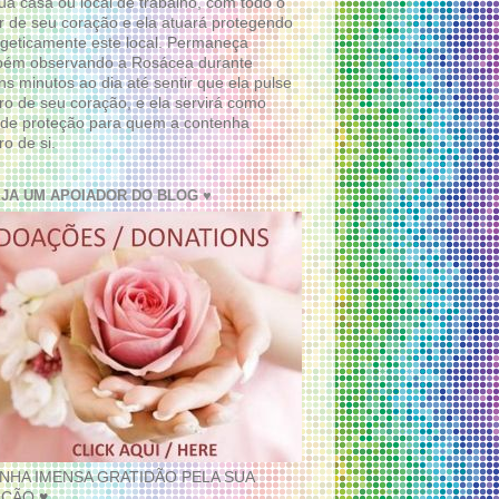
ua casa ou local de trabalho, com todo o
 de seu coração e ela atuará protegendo
geticamente este local. Permaneça
bém observando a Rosácea durante
ns minutos ao dia até sentir que ela pulse
ro de seu coração, e ela servirá como
de proteção para quem a contenha
ro de si.
EJA UM APOIADOR DO BLOG ♥
INHA IMENSA GRATIDÃO PELA SUA
ÇÃO ♥