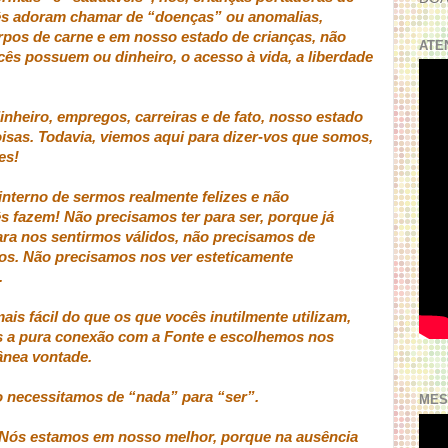
ês adoram chamar de “doenças” ou anomalias,
rpos de carne e em nosso estado de crianças, não
ATE
cês possuem ou dinheiro, o acesso à vida, a liberdade
nheiro, empregos, carreiras e de fato, nosso estado
oisas. Todavia, viemos aqui para dizer-vos que somos,
es!
terno de sermos realmente felizes e não
 fazem! Não precisamos ter para ser, porque já
ra nos sentirmos válidos, não precisamos de
os. Não precisamos nos ver esteticamente
.
s fácil do que os que vocês inutilmente utilizam,
a pura conexão com a Fonte e escolhemos nos
ânea vontade.
 necessitamos de “nada” para “ser”.
MES
ós estamos em nosso melhor, porque na ausência