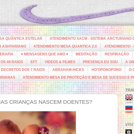
ESA QUÂNTICA ESTELAR
ATENDIMENTO SACM - SISTEMA ARCTURIANO 
R ASHTARIANO
ATENDIMENTO MESA QUANTICA 2.0
ATENDIMENTO -
ERAPIA
♥ MENSAGENS QUE AMO ♥
MEDITAÇÃO
RESPIRAÇÃO
OS 49 RAIOS
EFT
VIDEOS & FILMES
PRESENÇA EU SOU
A G
DECRETOS DOS 7 RAIOS
ABRAHAM-HICKS
HO'OPONOPONO
O 
URIANAS
ATENDIMENTO MESA DE PROTEÇÃO E MESA DE SUCESSO E 
TRA
MAS CRIANÇAS NASCEM DOENTES?
VIS
8