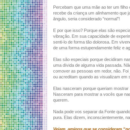
Percebam que uma mãe ao ter um filho c
recebe da criança um alinhamento que j
ângulo, seria considerado “normal”!
E por que isso? Porque elas são espec
vibração. Em sua capacidade de experi
senti-lo de forma tão dolorosa. Em vive
de uma forma estupendamente feliz e ag
Elas são especiais porque decidiram na
uma dívida de alguma vida passada. Não
comover as pessoas em redor, não. Foi 
ou acreditam quando as visualizam em s
Elas nasceram porque queriam mostrar 
Nasceram para mostrar a vocês que nad
querem.
Nada pode vos separar da Fonte quando
pura. Elas dizem, inconscientemente, n
Vejam, amigos que se consideram “no