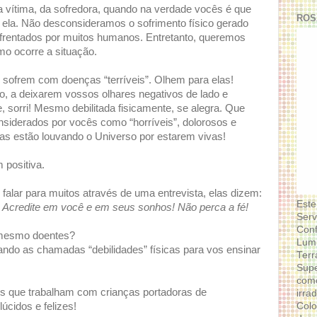
vítima, da sofredora, quando na verdade vocês é que
ROS
ela. Não desconsideramos o sofrimento físico gerado
frentados por muitos humanos. Entretanto, queremos
mo ocorre a situação.
sofrem com doenças “terríveis”. Olhem para elas!
, a deixarem vossos olhares negativos de lado e
sorri! Mesmo debilitada fisicamente, se alegra. Que
nsiderados por vocês como “horríveis”, dolorosos e
as estão louvando o Universo por estarem vivas!
positiva.
alar para muitos através de uma entrevista, elas dizem:
Este
! Acredite em você e em seus sonhos! Não perca a fé!
Serv
Conf
 mesmo doentes?
Lumi
ando as chamadas “debilidades” físicas para vos ensinar
Terr
Supe
como
 que trabalham com crianças portadoras de
irra
Colo
úcidos e felizes!