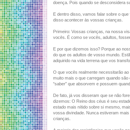
doença. Pois quando se desconsidera sua
E dentro disso, vamos falar sobre o que
disso acontecer às vossas crianças.
Primeiro: Vossas crianças, na nossa vi
vocês. É como se vocês, adultos, fossem
E por que dizemos isso? Porque ao nosso
do que os adultos de vosso mundo. Estã
adquirido na vida terrena que vos transf
O que vocês realmente necessitarão ao
muito mais o que carregam quando são c
“saber” que absorvem e possuem quando
De fato, já vos disseram que se não fo
dizemos: O Reino dos céus é seu estado 
estado mais nítido sobre si mesmo, mais
vossa divindade. Nunca estiveram mais
crianças.