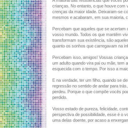
A maioria das resistências que vocês 
crianças. No entanto, o que houve com v
crenças da maior idade. Deixaram-se co
mesmos e acabaram, em sua maioria, c
Percebam que aqueles que se acertam c
vosso mundo. Todos os que mantêm viva
transformam sua existência, são aqueles
quanto os sonhos que carregavam na inf
Percebam isso, amigos! Vossas crianças
um adulto quando vira pai ou mãe, tem a
esquecida com o tempo. Por isso a maiori
E na verdade, ter um filho, quando se de
regressão no sentido de andar para trás
perdeu. Porque o que compõe vocês pod
perdido.
Vosso estado de pureza, felicidade, co
perspectiva de possibilidade, esse é o
uma delas doente, por acaso a enxerg