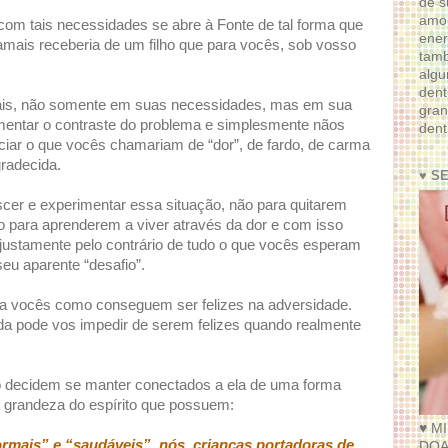
de s
amor
om tais necessidades se abre à Fonte de tal forma que
ener
amais receberia de um filho que para vocês, sob vosso
tam
algu
dent
iais, não somente em suas necessidades, mas em sua
gran
mentar o contraste do problema e simplesmente nãos
dent
nciar o que vocês chamariam de “dor”, de fardo, de carma
radecida.
♥ S
scer e experimentar essa situação, não para quitarem
 para aprenderem a viver através da dor e com isso
justamente pelo contrário de tudo o que vocês esperam
eu aparente “desafio”.
a vocês como conseguem ser felizes na adversidade.
a pode vos impedir de serem felizes quando realmente
 decidem se manter conectados a ela de uma forma
a grandeza do espírito que possuem:
♥ M
rmais” e “saudáveis”, nós, crianças portadoras de
DOA