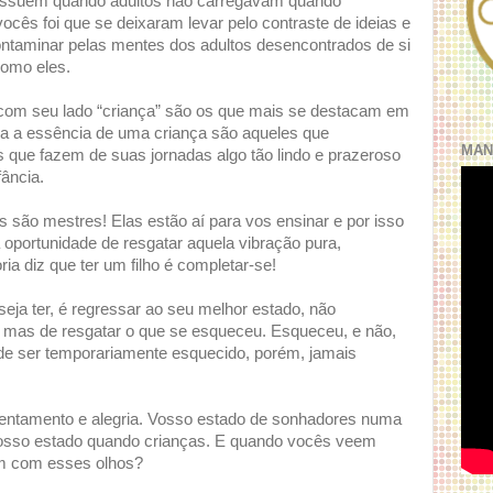
possuem quando adultos não carregavam quando
ocês foi que se deixaram levar pelo contraste de ideias e
ntaminar pelas mentes dos adultos desencontrados de si
omo eles.
om seu lado “criança” são os que mais se destacam em
 a essência de uma criança são aqueles que
MAN
 que fazem de suas jornadas algo tão lindo e prazeroso
ância.
 são mestres! Elas estão aí para vos ensinar e por isso
 oportunidade de resgatar aquela vibração pura,
a diz que ter um filho é completar-se!
seja ter, é regressar ao seu melhor estado, não
, mas de resgatar o que se esqueceu. Esqueceu, e não,
e ser temporariamente esquecido, porém, jamais
ntentamento e alegria. Vosso estado de sonhadores numa
 vosso estado quando crianças. E quando vocês veem
am com esses olhos?