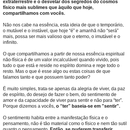
extraterrestre e o desvelar dos segredos do cosmos
físico mais sublimes que àquilo que hoje,
compartilhamos com vocês.
Não nos cabe na essência, esta ideia de que o temporário,
o mutável e o instável, que hoje “é” e amanhã não “será”
mais, possa ser mais valioso que o eterno, o imutável e o
infinito.
O que compartilhamos a partir de nossa essência espiritual
não-física é de um valor incalculável quando vivido, pois
tudo o que está e reside no espírito domina e rege todo o
resto. Mas o que é esse algo ou estas coisas de que
falamos tanto e que possuem tanto poder?
É muito simples, trata-se apenas da alegria de viver, da paz
de espírito, do desejo de fazer o bem, do sentimento de
amor e da capacidade de viver para sentir e não para “ter”.
Porque dizemos a vocês,
o “ter” baseia-se em "sentir".
O sentimento habita entre a manifestação física e o
pensamento, não é tão material como o físico e nem tão sutil
quanto o pensamento.
Então, se puderem transferir