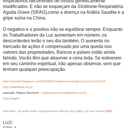
respiratórios decorrentes de óvulos geneticamente
modificados. E não se esqueçam da Síndrome Respiratória
Aguda Grave (SRAG),como a doença na Arábia Saudita e a
gripe suína na China.
O negativo e o positivo irão se equilibrar sempre. Enquanto
os Trabalhadores da Luz aumentam em número, os
descontentes terão o seu dia também. O aumento no
mercado de ações é compensado por uma queda nos
valores das propriedades. Bancos e países estão ainda
falindo. Vocês têm que absorver a cena toda. Se estiverem
em seu caminho espiritual, irão apenas observar, sem que
tenham qualquer preocupação.
http://rayviolet.blogspot.com/2013/06/of-darkness-and-light-11-june-2013.html
http://violetflame.biz.ly/
tradução: Regina Drumond –
reginamadrumond@yahoo.com.br
Grata Regina!
Nota Stela - Se quiser enviar sua pergunta aos Mestres (em inglês), por favor acesse
AQUI
LUZ!