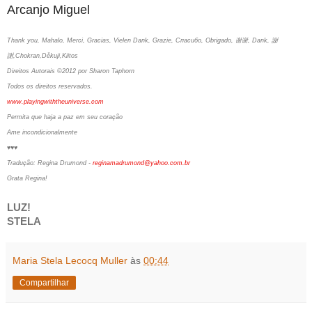
Arcanjo Miguel
Thank you, Mahalo, Merci, Gracias, Vielen Dank, Grazie, Спасибо, Obrigado, 谢谢, Dank, 謝
謝,Chokran,Děkuji,Kiitos
Direitos Autorais ©2012 por Sharon Taphorn
Todos os direitos reservados.
www.playingwiththeuniverse.com
Permita que haja a paz em seu coração
Ame incondicionalmente
♥♥♥
Tradução: Regina Drumond -
reginamadrumond@yahoo.com.br
Grata Regina!
LUZ!
STELA
Maria Stela Lecocq Muller
às
00:44
Compartilhar