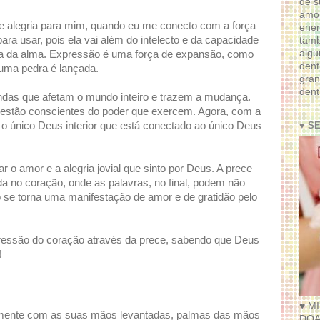
de s
amor
e alegria para mim, quando eu me conecto com a força
ener
a usar, pois ela vai além do intelecto e da capacidade
tam
algu
ncia da alma. Expressão é uma força de expansão, como
dent
 uma pedra é lançada.
gran
dent
das que afetam o mundo inteiro e trazem a mudança.
 estão conscientes do poder que exercem. Agora, com a
♥ S
o único Deus interior que está conectado ao único Deus
r o amor e a alegria jovial que sinto por Deus. A prece
a no coração, onde as palavras, no final, podem não
o se torna uma manifestação de amor e de gratidão pelo
pressão do coração através da prece, sabendo que Deus
!
♥ M
lmente com as suas mãos levantadas, palmas das mãos
DOA