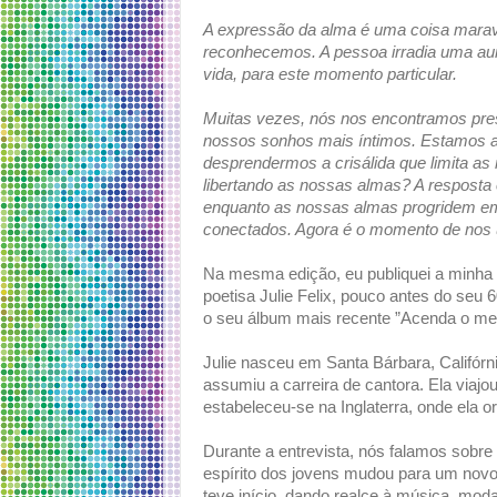
A expressão da alma é uma coisa marav
reconhecemos. A pessoa irradia uma au
vida, para este momento particular.
Muitas vezes, nós nos encontramos pre
nossos sonhos mais íntimos. Estamos aq
desprendermos a crisálida que limita a
libertando as nossas almas? A resposta
enquanto as nossas almas progridem em
conectados. Agora é o momento de nos u
Na mesma edição, eu publiquei a minha 
poetisa Julie Felix, pouco antes do seu
o seu álbum mais recente ”Acenda o meu
Julie nasceu em Santa Bárbara, Califórn
assumiu a carreira de cantora. Ela viaj
estabeleceu-se na Inglaterra, onde ela o
Durante a entrevista, nós falamos sobr
espírito dos jovens mudou para um novo
teve início, dando realce à música, moda