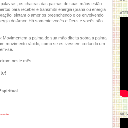
s palavras, os chacras das palmas de suas mãos estão
rtos para receber e transmitir energia (prana ou energia
ATE
 coração, sintam o amor os preenchendo e os envolvendo.
energia do Amor. Há somente vocês e Deus e vocês são
: Movimentem a palma de sua mão direita sobra a palma
m movimento rápido, como se estivessem cortando um
tem-se.
ueiram neste mês.
te!
spiritual
MES
com.br