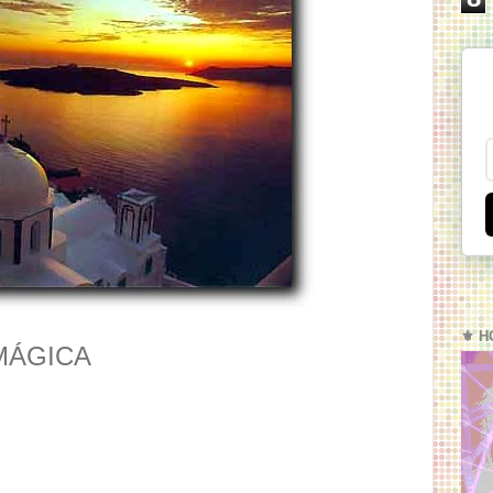
⚜️ H
MÁGICA