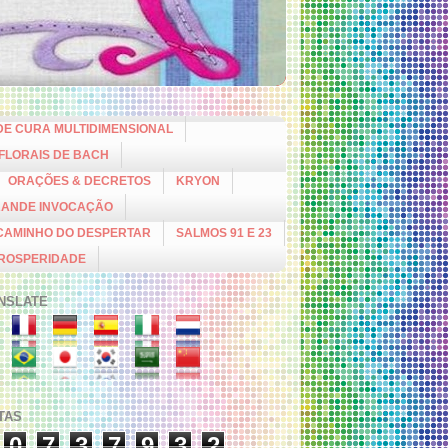
DE CURA MULTIDIMENSIONAL
 FLORAIS DE BACH
ORAÇÕES & DECRETOS
KRYON
RANDE INVOCAÇÃO
CAMINHO DO DESPERTAR
SALMOS 91 E 23
PROSPERIDADE
NSLATE
ITAS
0
7
3
7
9
3
2