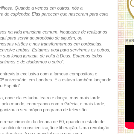
ilhosa. Quando a vemos em outros, nós a
ra de esplendor. Elas parecem que nasceram para esta
sos na vida mundana comum, incapazes de realizar os
ui para servir ao propósito de alguém, ou
MAN
s nossas visões e nos transformarmos em borboletas,
 envolve ambas. Estamos aqui para servirmos os outros,
 sua longa jornada, de volta à Deus. Estamos todos
nirmos e de ajudarmos o outro”.
entrevista exclusiva com a famosa compositora e
 60º aniversário, em Londres. Ela estava também lançando
 Espírito”.
ia, onde ela estudou teatro e dança, mas mais tarde
ou pelo mundo, começando com a Grécia, e mais tarde,
rganizou o seu próprio programa de televisão.
e o renascimento da década de 60, quando o estado de
 sentido de conscientização e liberação. Uma revolução
 e literatura. A paz mundial era o seu lema.