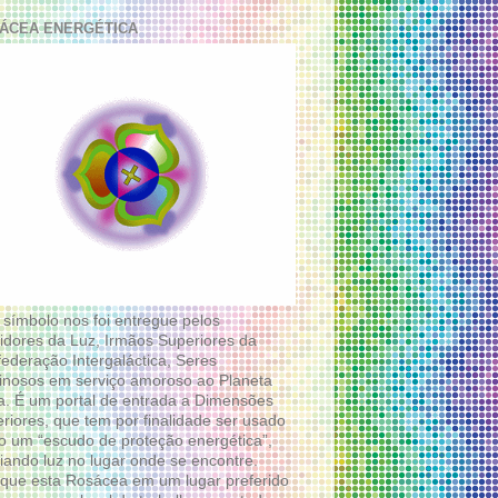
ÁCEA ENERGÉTICA
 símbolo nos foi entregue pelos
idores da Luz, Irmãos Superiores da
ederação Intergaláctica, Seres
nosos em serviço amoroso ao Planeta
a. É um portal de entrada a Dimensões
riores, que tem por finalidade ser usado
 um “escudo de proteção energética”,
diando luz no lugar onde se encontre.
que esta Rosácea em um lugar preferido