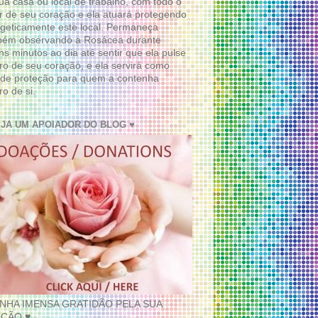
ua casa ou local de trabalho, com todo o
 de seu coração e ela atuará protegendo
geticamente este local. Permaneça
bém observando a Rosácea durante
ns minutos ao dia até sentir que ela pulse
ro de seu coração, e ela servirá como
de proteção para quem a contenha
ro de si.
EJA UM APOIADOR DO BLOG ♥
INHA IMENSA GRATIDÃO PELA SUA
ÇÃO ♥