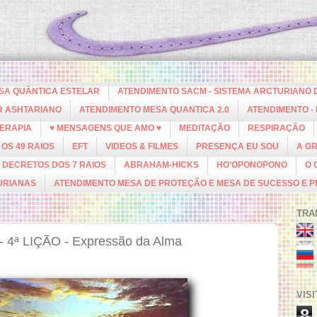
ESA QUÂNTICA ESTELAR
ATENDIMENTO SACM - SISTEMA ARCTURIANO 
R ASHTARIANO
ATENDIMENTO MESA QUANTICA 2.0
ATENDIMENTO -
ERAPIA
♥ MENSAGENS QUE AMO ♥
MEDITAÇÃO
RESPIRAÇÃO
OS 49 RAIOS
EFT
VIDEOS & FILMES
PRESENÇA EU SOU
A G
DECRETOS DOS 7 RAIOS
ABRAHAM-HICKS
HO'OPONOPONO
O 
URIANAS
ATENDIMENTO MESA DE PROTEÇÃO E MESA DE SUCESSO E 
TRA
4ª LIÇÃO - Expressão da Alma
VIS
8