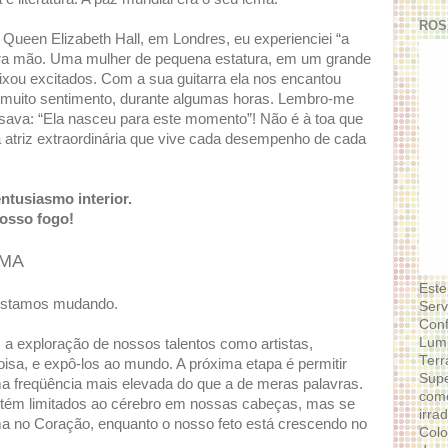
ROS
Queen Elizabeth Hall, em Londres, eu experienciei “a
eira mão. Uma mulher de pequena estatura, em um grande
ixou excitados. Com a sua guitarra ela nos encantou
 muito sentimento, durante algumas horas. Lembro-me
ensava: “Ela nasceu para este momento”! Não é à toa que
 atriz extraordinária que vive cada desempenho de cada
ntusiasmo interior.
osso fogo!
LMA
Este
estamos mudando.
Serv
Conf
Lumi
a exploração de nossos talentos como artistas,
Terr
oisa, e expô-los ao mundo. A próxima etapa é permitir
Supe
freqüência mais elevada do que a de meras palavras.
como
tém limitados ao cérebro em nossas cabeças, mas se
irra
rma no Coração, enquanto o nosso feto está crescendo no
Colo