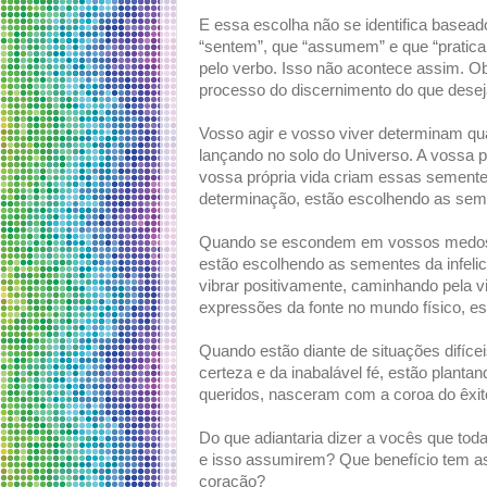
E essa escolha não se identifica basead
“sentem”, que “assumem” e que “pratica
pelo verbo. Isso não acontece assim. O
processo do discernimento do que desejam
Vosso agir e vosso viver determinam q
lançando no solo do Universo. A vossa po
vossa própria vida criam essas semente
determinação, estão escolhendo as sem
Quando se escondem em vossos medos 
estão escolhendo as sementes da infeli
vibrar positivamente, caminhando pela 
expressões da fonte no mundo físico, e
Quando estão diante de situações difíc
certeza e da inabalável fé, estão plantan
queridos, nasceram com a coroa do êxito,
Do que adiantaria dizer a vocês que to
e isso assumirem? Que benefício tem as
coração?