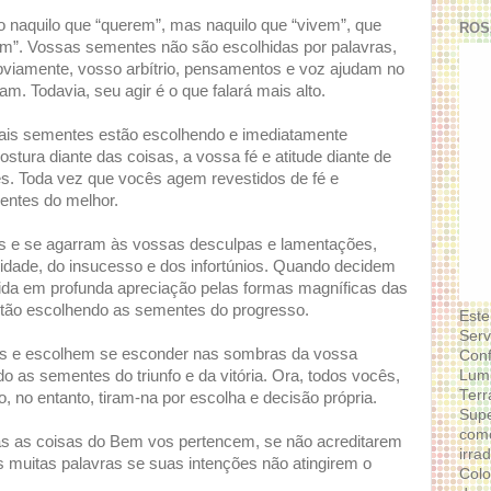
o naquilo que “querem”, mas naquilo que “vivem”, que
ROS
m”. Vossas sementes não são escolhidas por palavras,
bviamente, vosso arbítrio, pensamentos e voz ajudam no
. Todavia, seu agir é o que falará mais alto.
uais sementes estão escolhendo e imediatamente
stura diante das coisas, a vossa fé e atitude diante de
s. Toda vez que vocês agem revestidos de fé e
entes do melhor.
e se agarram às vossas desculpas e lamentações,
cidade, do insucesso e dos infortúnios. Quando decidem
vida em profunda apreciação pelas formas magníficas das
stão escolhendo as sementes do progresso.
Este
Serv
eis e escolhem se esconder nas sombras da vossa
Conf
Lumi
do as sementes do triunfo e da vitória. Ora, todos vocês,
Terr
 no entanto, tiram-na por escolha e decisão própria.
Supe
como
das as coisas do Bem vos pertencem, se não acreditarem
irra
 muitas palavras se suas intenções não atingirem o
Colo