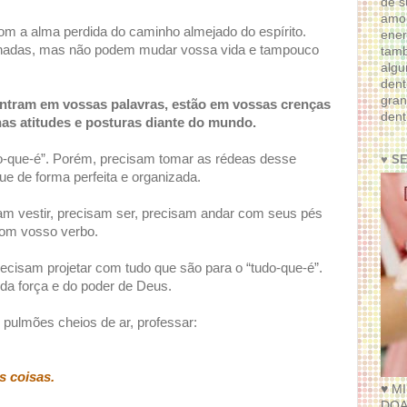
de s
amor
om a alma perdida do caminho almejado do espírito.
ener
ionadas, mas não podem mudar vossa vida e tampouco
tam
algu
dent
gran
ntram em vossas palavras, estão em vossas crenças
dent
nas atitudes e posturas diante do mundo.
o-que-é”. Porém, precisam tomar as rédeas desse
♥ S
gue de forma perfeita e organizada.
am vestir, precisam ser, precisam andar com seus pés
com vosso verbo.
cisam projetar com tudo que são para o “tudo-que-é”.
da força e do poder de Deus.
 pulmões cheios de ar, professar:
 coisas.
♥ M
DOA