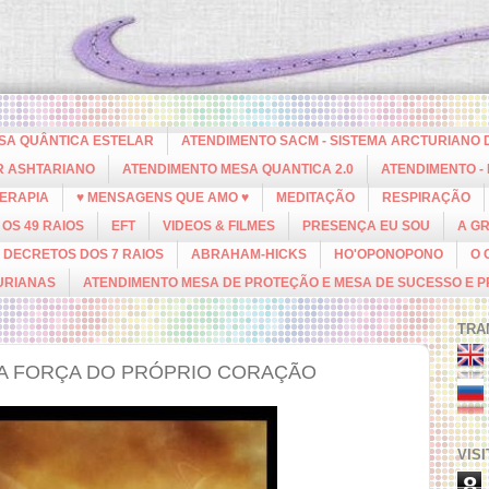
ESA QUÂNTICA ESTELAR
ATENDIMENTO SACM - SISTEMA ARCTURIANO 
R ASHTARIANO
ATENDIMENTO MESA QUANTICA 2.0
ATENDIMENTO -
ERAPIA
♥ MENSAGENS QUE AMO ♥
MEDITAÇÃO
RESPIRAÇÃO
OS 49 RAIOS
EFT
VIDEOS & FILMES
PRESENÇA EU SOU
A G
DECRETOS DOS 7 RAIOS
ABRAHAM-HICKS
HO'OPONOPONO
O 
URIANAS
ATENDIMENTO MESA DE PROTEÇÃO E MESA DE SUCESSO E 
TRA
NA FORÇA DO PRÓPRIO CORAÇÃO
VIS
8