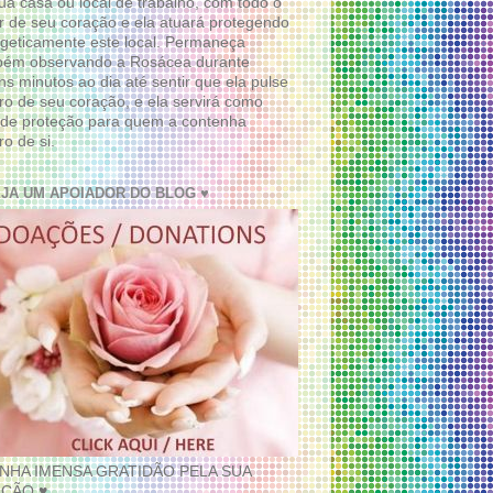
ua casa ou local de trabalho, com todo o
 de seu coração e ela atuará protegendo
geticamente este local. Permaneça
bém observando a Rosácea durante
ns minutos ao dia até sentir que ela pulse
ro de seu coração, e ela servirá como
de proteção para quem a contenha
ro de si.
EJA UM APOIADOR DO BLOG ♥
INHA IMENSA GRATIDÃO PELA SUA
ÇÃO ♥