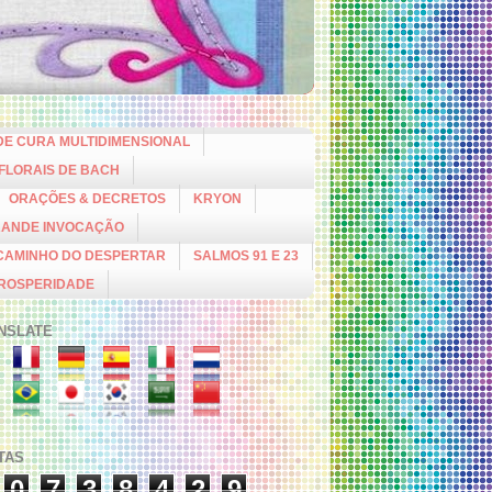
DE CURA MULTIDIMENSIONAL
 FLORAIS DE BACH
ORAÇÕES & DECRETOS
KRYON
RANDE INVOCAÇÃO
CAMINHO DO DESPERTAR
SALMOS 91 E 23
PROSPERIDADE
NSLATE
ITAS
0
7
3
8
4
2
9