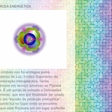
ÁCEA ENERGÉTICA
 símbolo nos foi entregue pelos
idores da Luz, Irmãos Superiores da
ederação Intergaláctica, Seres
nosos em serviço amoroso ao Planeta
a. É um portal de entrada a Dimensões
riores, que tem por finalidade ser usado
 um “escudo de proteção energética”,
diando luz no lugar onde se encontre.
que esta Rosácea em um lugar preferido