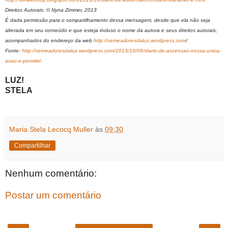
Direitos Autorais: © Nyna Zimmer, 2013
É dada permissão para o compartilhamento dessa mensagem, desde que ela não seja
alterada em seu conteúdo e que esteja incluso o nome da autora e seus direitos autorais,
acompanhados do endereço da web
http://semeadoresdaluz.wordpress.com
/
Fonte:
http://semeadoresdaluz.wordpress.com/2013/10/09/diario-de-ascensao-nossa-unica-
acao-e-permitir/
LUZ!
STELA
Maria Stela Lecocq Muller
às
09:30
Compartilhar
Nenhum comentário:
Postar um comentário